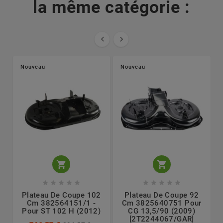
la même catégorie :


Nouveau
Nouveau












Plateau De Coupe 102
Plateau De Coupe 92
Cm 382564151/1 -
Cm 3825640751 Pour
Pour ST 102 H (2012)
CG 13,5/90 (2009)
J
[2T2244067/GAR]