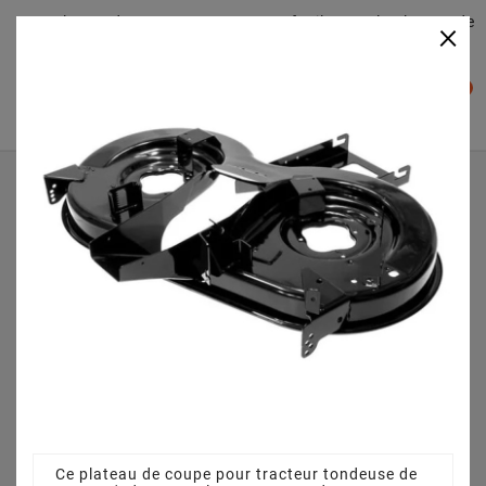
Plateaudecoupe.com : Trouver facilement le plateau de
×

coupe pour votre Tracteur Tondeuse
0

Accueil
Plateau de coupe
Plateau de coupe 92 cm 68304418 pour GE 130
13AH763E607 (2012)
Ce plateau de coupe pour tracteur tondeuse de