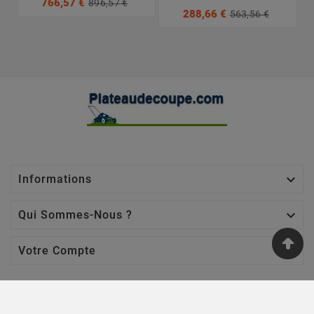
766,57 €
896,57 €
288,66 €
563,56 €

Informations

Qui Sommes-Nous ?

Votre Compte
Nos Sites
Jardin Affaires
-
Chaine Tronçonneuse
-
Jardin Promo