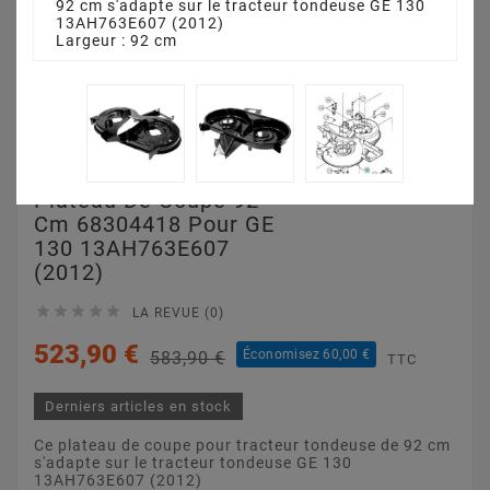
92 cm s'adapte sur le tracteur tondeuse GE 130
13AH763E607 (2012)
Largeur : 92 cm
Plateau De Coupe 92
Cm 68304418 Pour GE
130 13AH763E607
(2012)





LA REVUE (0)
523,90 €
Économisez 60,00 €
583,90 €
TTC
Derniers articles en stock
Ce plateau de coupe pour tracteur tondeuse de 92 cm
s'adapte sur le tracteur tondeuse GE 130
13AH763E607 (2012)