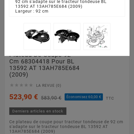
92 cm s'adapte sur le tracteur tondeuse BL
13592 AT 13AH785E684 (2009)
Largeur : 92 cm
Plateau De Coupe 92
Cm 68304418 Pour BL
13592 AT 13AH785E684
(2009)





LA REVUE (0)
523,90 €
Économisez 60,00 €
583,90 €
TTC
Derniers articles en stock
Ce plateau de coupe pour tracteur tondeuse de 92 cm
s'adapte sur le tracteur tondeuse BL 13592 AT
13AH785E684 (2009)