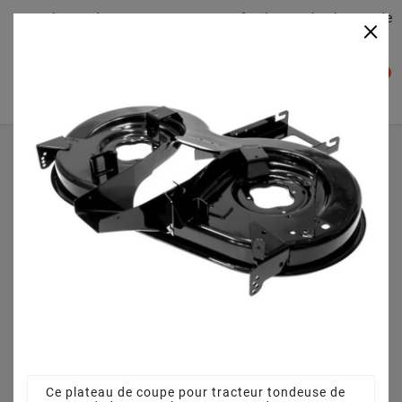
Plateaudecoupe.com : Trouver facilement le plateau de
×

coupe pour votre Tracteur Tondeuse
0

Accueil
Plateau de coupe
Plateau de coupe 92 cm 68304418 pour BL 13592 AT
13AH785E684 (2009)
Ce plateau de coupe pour tracteur tondeuse de