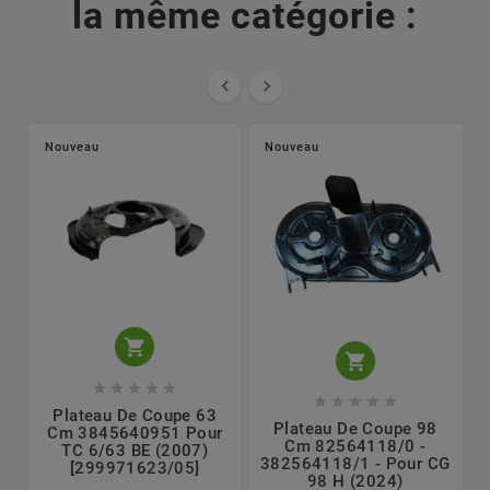
la même catégorie :


Nouveau
Nouveau












Plateau De Coupe 63
Plateau De Coupe 98
Cm 3845640951 Pour
Cm 82564118/0 -
TC 6/63 BE (2007)
382564118/1 - Pour CG
[299971623/05]
98 H (2024)