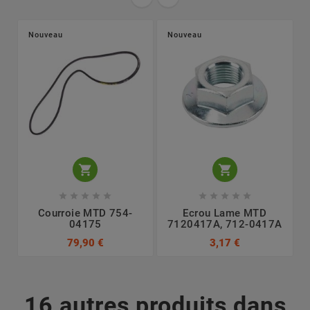
Nouveau
Nouveau












Courroie MTD 754-
Ecrou Lame MTD
04175
7120417A, 712-0417A
79,90 €
3,17 €
16 autres produits dans