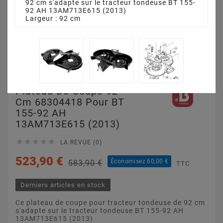
92 cm s'adapte sur le tracteur tondeuse BT 155-
92 AH 13AM713E615 (2013)
Largeur : 92 cm
Plateau De Coupe 92
Cm 68304418 Pour BT
155-92 AH
13AM713E615 (2013)





LA REVUE (0)
523,90 €
Économisez 60,00 €
583,90 €
TTC
Derniers articles en stock
Ce plateau de coupe pour tracteur tondeuse de 92 cm
s'adapte sur le tracteur tondeuse BT 155-92 AH
13AM713E615 (2013)