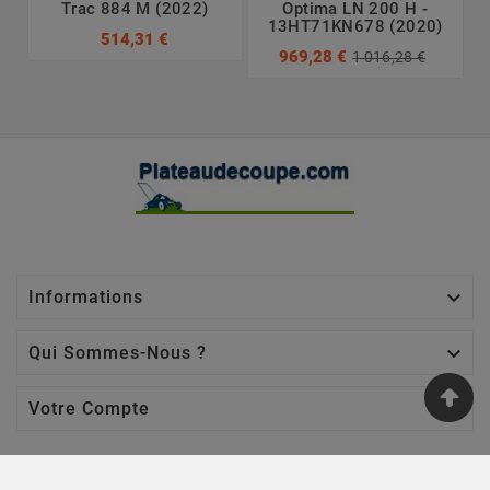
Trac 884 M (2022)
Optima LN 200 H -
13HT71KN678 (2020)
514,31 €
969,28 €
1 016,28 €

Informations

Qui Sommes-Nous ?

Votre Compte
Nos Sites