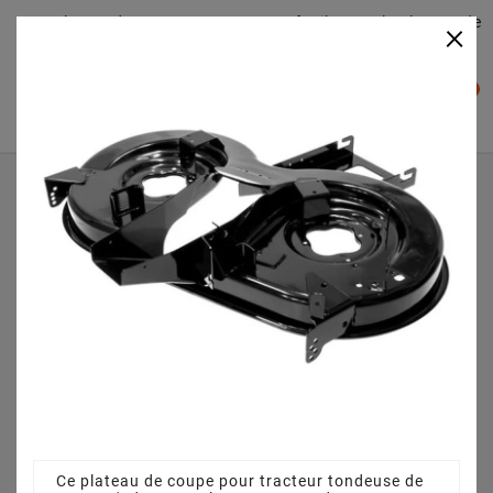
Plateaudecoupe.com : Trouver facilement le plateau de
×

coupe pour votre Tracteur Tondeuse
0

Accueil
Plateau de coupe
Plateau de coupe 92 cm 68304418 pour BT 155-92 AH
13AM713E615 (2013)
Ce plateau de coupe pour tracteur tondeuse de