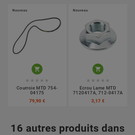
Nouveau
Nouveau












Courroie MTD 754-
Ecrou Lame MTD
04175
7120417A, 712-0417A
79,90 €
3,17 €
16 autres produits dans