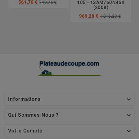
561,76 €
749,76 €
105 - 13AM760N459
(2008)
969,28 €
1 016,28 €

Informations

Qui Sommes-Nous ?

Votre Compte