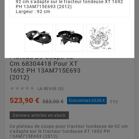
92 cm s'adapte sur le tracteur tondeuse XT 1692
PH 13AM715E693 (2012)
Largeur : 92 cm
Plateau De Coupe 92
Cm 68304418 Pour XT
1692 PH 13AM715E693
(2012)





LA REVUE (0)
523,90 €
Économisez 60,00 €
583,90 €
TTC
Derniers articles en stock
Ce plateau de coupe pour tracteur tondeuse de 92 cm
s'adapte sur le tracteur tondeuse XT 1692 PH
13AM715E693 (2012)