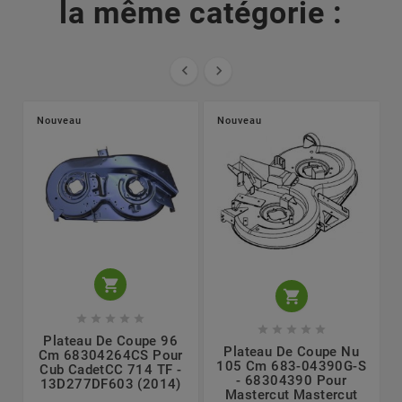
la même catégorie :


Nouveau
Nouveau












Plateau De Coupe 96
Plateau De Coupe Nu
Cm 68304264CS Pour
105 Cm 683-04390G-S
Cub CadetCC 714 TF -
- 68304390 Pour
13D277DF603 (2014)
Mastercut Mastercut