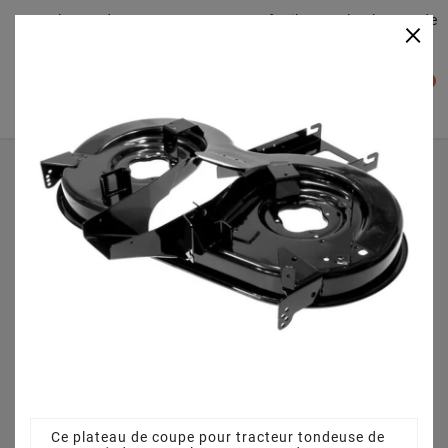
Plateaudecoupe.com : Trouver facilement le plateau de
×

coupe pour votre Tracteur Tondeuse
0

Accueil
Plateau de coupe
Plateau de coupe 92 cm 68304418 pour XT 1692 PH
13AM715E693 (2012)
Ce plateau de coupe pour tracteur tondeuse de