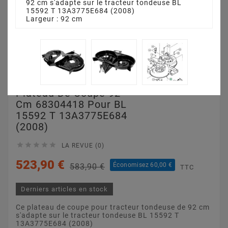
92 cm s'adapte sur le tracteur tondeuse BL
15592 T 13A3775E684 (2008)
Largeur : 92 cm
Plateau De Coupe 92
Cm 68304418 Pour BL
15592 T 13A3775E684
(2008)





LA REVUE (0)
523,90 €
Économisez 60,00 €
583,90 €
TTC
Derniers articles en stock
Ce plateau de coupe pour tracteur tondeuse de 92 cm
s'adapte sur le tracteur tondeuse BL 15592 T
13A3775E684 (2008)