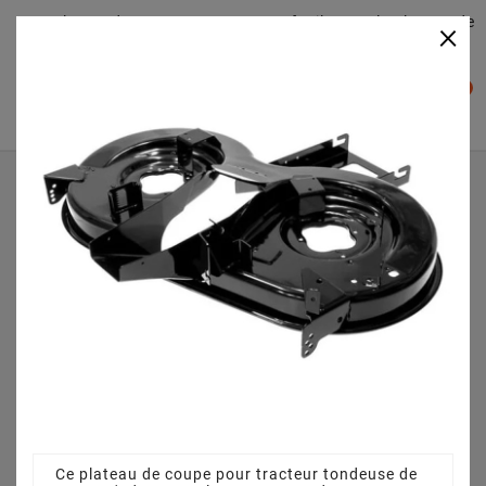
Plateaudecoupe.com : Trouver facilement le plateau de
×

coupe pour votre Tracteur Tondeuse
0

Accueil
Plateau de coupe
Plateau de coupe 92 cm 68304418 pour BL 15592 T
13A3775E684 (2008)
Ce plateau de coupe pour tracteur tondeuse de