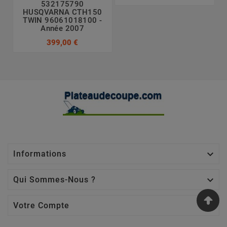
532175790
HUSQVARNA CTH150
TWIN 96061018100 -
Année 2007
399,00 €

Informations

Qui Sommes-Nous ?

Votre Compte