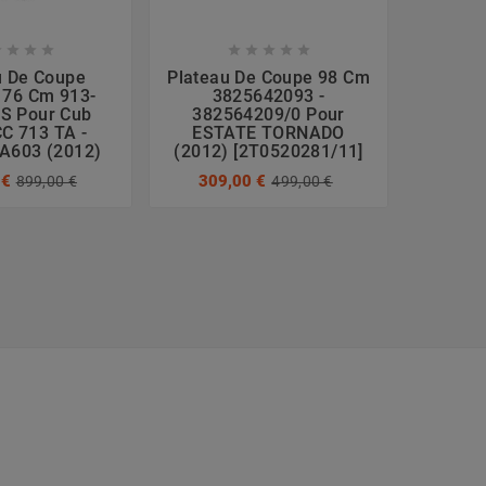









u De Coupe
Plateau De Coupe 98 Cm
Platea
 76 Cm 913-
3825642093 -
683
S Pour Cub
382564209/0 Pour
15592 
C 713 TA -
ESTATE TORNADO
A603 (2012)
(2012) [2T0520281/11]
523
 €
309,00 €
899,00 €
499,00 €