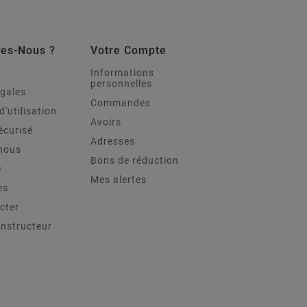
es-Nous ?
Votre Compte
Informations
personnelles
égales
Commandes
d'utilisation
Avoirs
écurisé
Adresses
nous
Bons de réduction
e
Mes alertes
es
cter
onstructeur