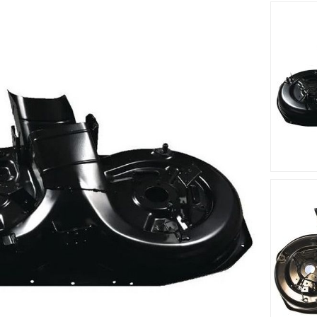
cm s'adapte sur le tracteur tondeuse 1436H (2005) [29996133
 partir d'un matériau solide et résistant.
Accessoires
Nouveau
Nouveau








me STIGA -
Lame Mulching Droite
Lame Mul