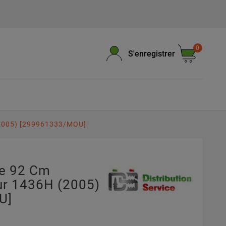
0
S'enregistrer
(2005) [299961333/MOU]
pe 92 Cm
r 1436H (2005)
U]