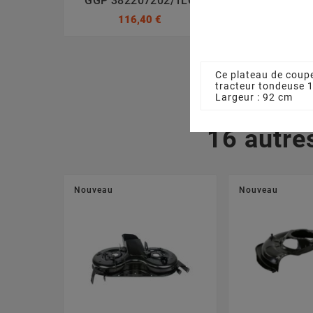
GGP 382207202/1LC
GGP 38220
116,40 €
116,4
Ce plateau de coupe
tracteur tondeuse
Largeur : 92 cm
16 autre
Nouveau
Nouveau