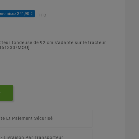
onomisez 241,90 €
TTC
cteur tondeuse de 92 cm s'adapte sur le tracteur
9961333/MOU]
R
ite Et Paiement Sécurisé
 -
Livraison Par Transporteur