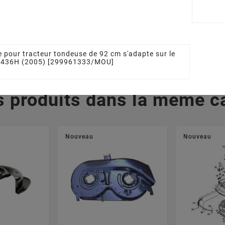
7203/1LC
92 Ailette STIGA - GGP
92 Ailett
182004354/0
1820
0 €
30,70 €
3
 pour tracteur tondeuse de 92 cm s'adapte sur le
 1436H (2005) [299961333/MOU]
s produits dans la même ca
Nouveau
Nouveau