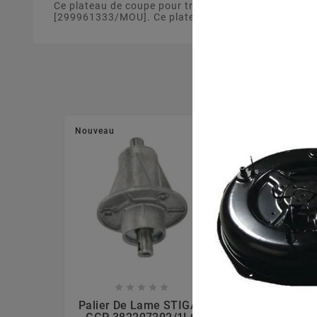
Ce plateau de coupe pour tracteur tondeuse de 92 
[299961333/MOU]. Ce plateau de coupe est fabriqué à
Nouveau
Nouveau








Palier De Lame STIGA -
Palier De La