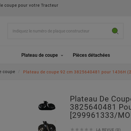
de coupe pour votre Tracteur
Plateau de coupe
Pièces détachées
e coupe
Plateau de coupe 92 cm 3825640481 pour 1436H 
Plateau De Cou
3825640481 Pou
[299961333/MO





LA REVUE (0)