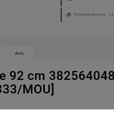
Politique Retours -
14
Avis
pe 92 cm 38256404
1333/MOU]