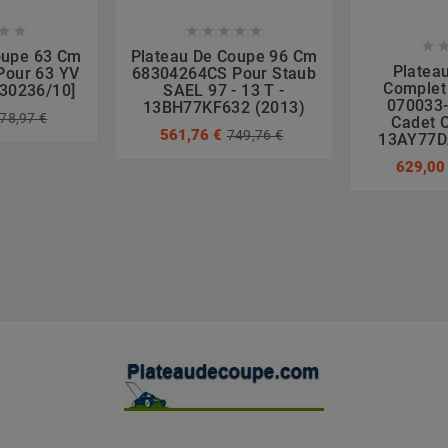








oupe 63 Cm
Plateau De Coupe 96 Cm
Platea
Pour 63 YV
68304264CS Pour Staub
Complet
030236/10]
SAEL 97 - 13 T -
070033-
13BH77KF632 (2013)
78,97 €
Cadet C
561,76 €
749,76 €
13AY77D
629,00