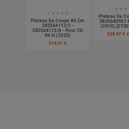








Plateau De C
Plateau De Coupe 84 Cm
3845640951 
382564113/2 -
(2010) [2T0
382564113/0 - Pour CG
328,97 €
3
84 H (2025)
514,31 €