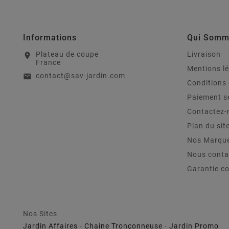
Informations
Qui Somm
Plateau de coupe
Livraison
location_on
France
Mentions l
contact@sav-jardin.com
email
Conditions 
Paiement s
Contactez-
Plan du sit
Nos Marqu
Nous conta
Garantie c
Nos Sites
Jardin Affaires
-
Chaine Tronçonneuse
-
Jardin Promo