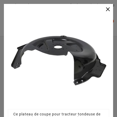
Plateaudecoupe.com : Trouver facilement le plateau de
×

coupe pour votre Tracteur Tondeuse
0

Accueil
Plateau de coupe
Plateau de coupe 66 cm 384564114/1 - pour COMBI 1066
HQ (2015)
Ce plateau de coupe pour tracteur tondeuse de