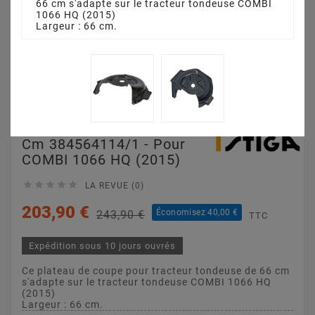
66 cm s'adapte sur le tracteur tondeuse COMBI
1066 HQ (2015)
Largeur : 66 cm.
Plateau De Coupe 66
Cm 384564114/1 - Pour
COMBI 1066 HQ (2015)





LA REVUE (0)
203,90 €
Économisez 40,00 €
243,90 €
TTC
Expédition sous 10 jours ouvrés
Ce plateau de coupe pour tracteur tondeuse de 66 cm
s'adapte sur le tracteur tondeuse COMBI 1066 HQ
(2015)
Largeur : 66 cm.