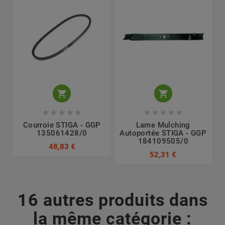












Courroie STIGA - GGP
Lame Mulching
135061428/0
Autoportée STIGA - GGP
184109505/0
48,83 €
52,31 €
16 autres produits dans
la même catégorie :