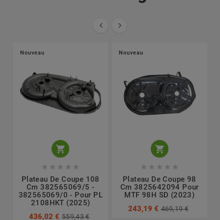


Nouveau
Nouveau












Plateau De Coupe 108
Plateau De Coupe 98
Cm 382565069/5 -
Cm 3825642094 Pour
382565069/0 - Pour PL
MTF 98H SD (2023)
2108HKT (2025)
243,19 €
469,19 €
436,02 €
559,43 €