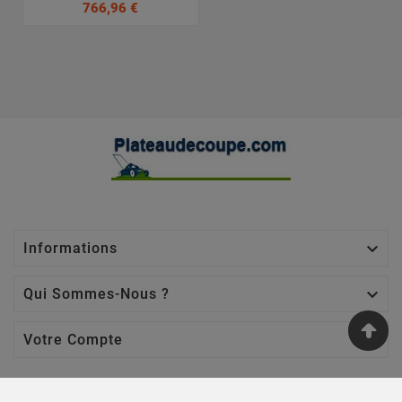
766,96 €

Informations

Qui Sommes-Nous ?

Votre Compte
Nos Sites