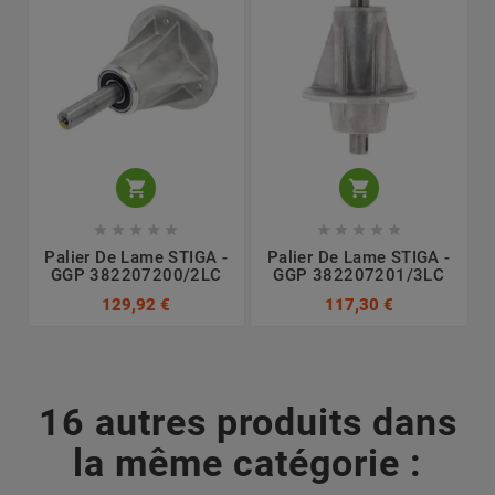












Palier De Lame STIGA -
Palier De Lame STIGA -
GGP 382207200/2LC
GGP 382207201/3LC
129,92 €
117,30 €
16 autres produits dans
la même catégorie :