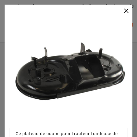
Plateaudecoupe.com : Trouver facilement le plateau de
×

coupe pour votre Tracteur Tondeuse
0

Accueil
Plateau de coupe
Plateau de coupe 102 cm 382564151/1 - pour NJY 102
Hydro (2018)
Ce plateau de coupe pour tracteur tondeuse de