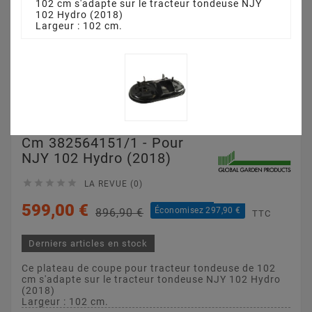
102 cm s'adapte sur le tracteur tondeuse NJY
102 Hydro (2018)
Largeur : 102 cm.
Plateau De Coupe 102
Cm 382564151/1 - Pour
NJY 102 Hydro (2018)





LA REVUE (0)
599,00 €
Économisez 297,90 €
896,90 €
TTC
Derniers articles en stock
Ce plateau de coupe pour tracteur tondeuse de 102
cm s'adapte sur le tracteur tondeuse NJY 102 Hydro
(2018)
Largeur : 102 cm.