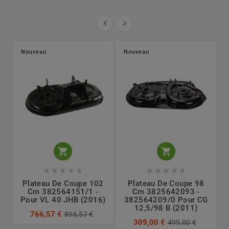


Nouveau
Nouveau












Plateau De Coupe 102
Plateau De Coupe 98
Cm 382564151/1 -
Cm 3825642093 -
Pour VL 40 JHB (2016)
382564209/0 Pour CG
12,5/98 B (2011)
766,57 €
896,57 €
309,00 €
499,00 €