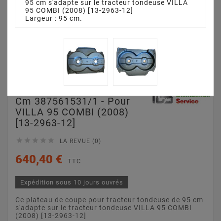
95 cm s'adapte sur le tracteur tondeuse VILLA
95 COMBI (2008) [13-2963-12]
Largeur : 95 cm.
Plateau De Coupe 95
Cm 387561531/1 - Pour
VILLA 95 COMBI (2008)
[13-2963-12]





LA REVUE (0)
640,40 €
TTC
Expédition sous 10 jours ouvrés
Ce plateau de coupe pour tracteur tondeuse de 95 cm
s'adapte sur le tracteur tondeuse VILLA 95 COMBI
(2008) [13-2963-12]