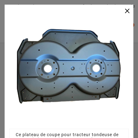
Plateaudecoupe.com : Trouver facilement le plateau de
×

coupe pour votre Tracteur Tondeuse
0

Accueil
Plateau de coupe
Plateau de coupe 95 cm 387561531/1 - pour VILLA 95
COMBI (2008) [13-2963-12]
Ce plateau de coupe pour tracteur tondeuse de