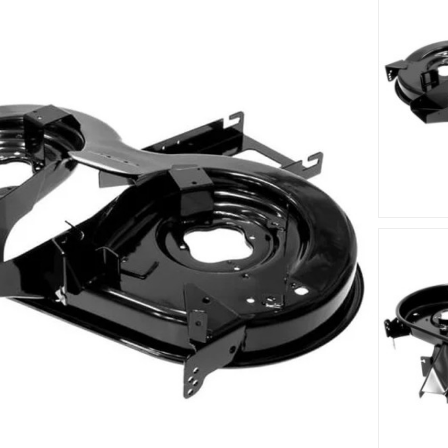
 cm s'adapte sur le tracteur tondeuse 13092 H 13AH711E615 (
n matériau solide et résistant.
Accessoires
Nouveau
Nouveau








me MTD
Lame Droite MTD 742-
Lame Gau