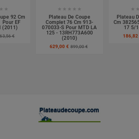








oupe 92 Cm
Plateau De Coupe
Plateau 
 Pour EF
Complet 76 Cm 913-
Cm 382565
H (2011)
070033-S Pour MTD LA
17 5/1
125 - 13RH773A600
186,82
63,56 €
(2010)
629,00 €
899,00 €