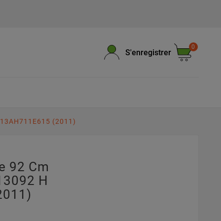
0
S'enregistrer
H 13AH711E615 (2011)
pe 92 Cm
13092 H
2011)