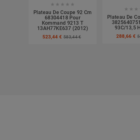








Plateau De Coupe 92 Cm
Plateau De C
68304418 Pour
3825640751
Kommand 9213 T
93C/13,5 
13AH77KE637 (2012)
288,66 €
5
523,44 €
583,44 €