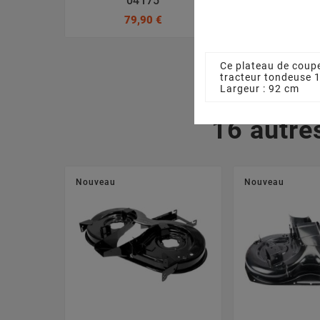
04175
7120417A, 
79,90 €
3,17
Ce plateau de coupe
tracteur tondeuse
Largeur : 92 cm
16 autre
Nouveau
Nouveau