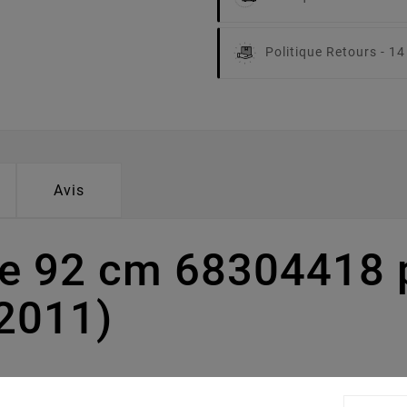
Politique Retours -
14
Avis
pe 92 cm 68304418 
2011)