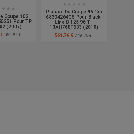









Plateau De Coupe 96 Cm
De Coupe 102
Pla
68304264CS Pour Black-
0251 Pour TP
Compl
Line B 125 96 T -
02 (2007)
07000
13AH768F683 (2010)
Cade
 €
555,82 €
561,76 €
749,76 €
13HT7
964,