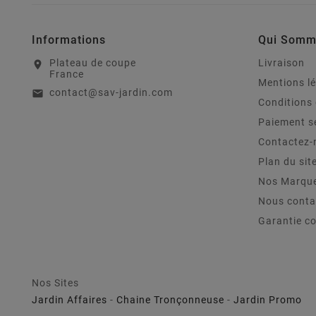
Informations
Qui Somm
Plateau de coupe
Livraison
location_on
France
Mentions l
contact@sav-jardin.com
email
Conditions 
Paiement s
Contactez-
Plan du sit
Nos Marqu
Nous conta
Garantie c
Nos Sites
Jardin Affaires
-
Chaine Tronçonneuse
-
Jardin Promo