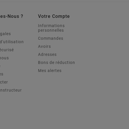
es-Nous ?
Votre Compte
Informations
personnelles
égales
Commandes
d'utilisation
Avoirs
écurisé
Adresses
nous
Bons de réduction
e
Mes alertes
es
cter
onstructeur