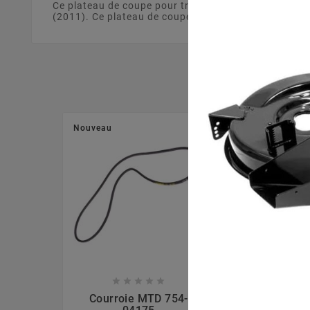
Ce plateau de coupe pour tracteur tondeuse de 92
(2011). Ce plateau de coupe est fabriqué à partir d'u
Nouveau
Nouveau








Courroie MTD 754-
Ecrou La