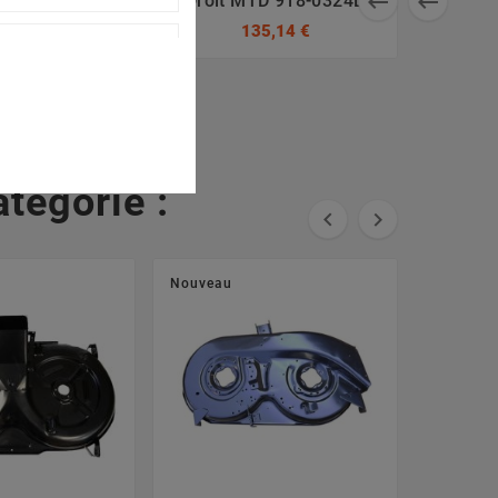


4021A
Droit MTD 918-0324D
0,94 €
135,14 €
tégorie :


Nouveau
Nouveau