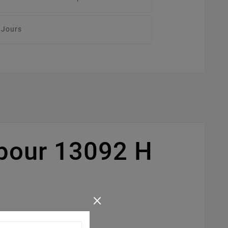
 Jours
pour 13092 H
×