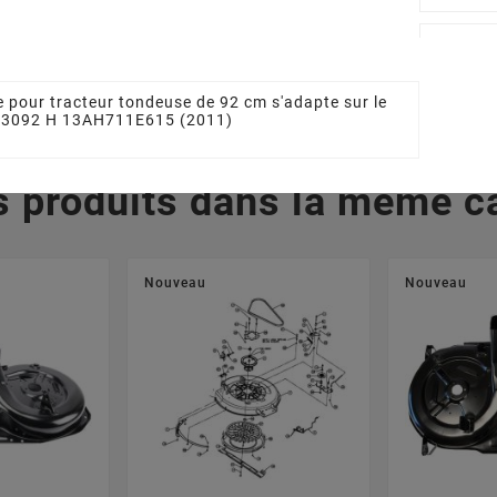
712-0417A
04020A
0
 €
39,00 €
4
 pour tracteur tondeuse de 92 cm s'adapte sur le
 13092 H 13AH711E615 (2011)
s produits dans la même ca
Nouveau
Nouveau