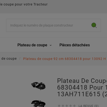
de coupe pour votre Tracteur
Plateau de coupe
Pièces détachées
u de coupe
Plateau de coupe 92 cm 68304418 pour 13092 
Plateau De Cou
68304418 Pour 
13AH711E615 (





LA REVUE (0)