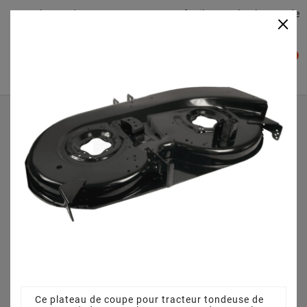
Plateaudecoupe.com : Trouver facilement le plateau de
×

coupe pour votre Tracteur Tondeuse
0

Accueil
Plateau de coupe
Plateau de coupe 107 cm 68304162AS pour Cub Cadet LT1
OS107T
Ce plateau de coupe pour tracteur tondeuse de