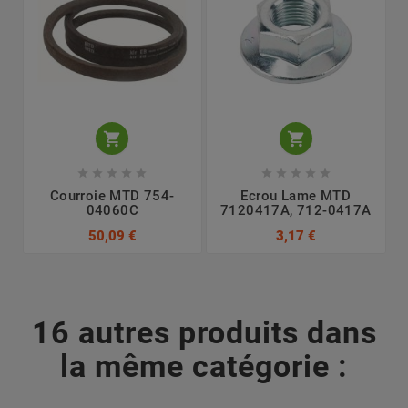












Courroie MTD 754-
Ecrou Lame MTD
04060C
7120417A, 712-0417A
50,09 €
3,17 €
16 autres produits dans
la même catégorie :