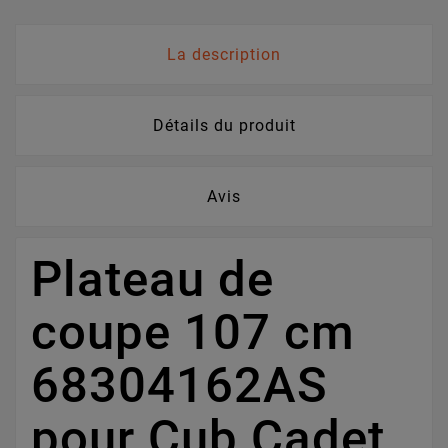
La description
Détails du produit
Avis
Plateau de
coupe 107 cm
68304162AS
pour Cub Cadet