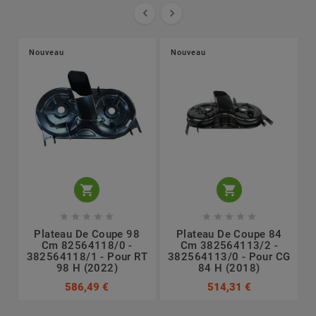


Nouveau
Nouveau












Plateau De Coupe 98
Plateau De Coupe 84
Cm 82564118/0 -
Cm 382564113/2 -
382564118/1 - Pour RT
382564113/0 - Pour CG
G
98 H (2022)
84 H (2018)
586,49 €
514,31 €