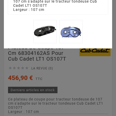
107 cm s'adapte sur le tracteur tondeuse Cub
Cadet LT1 OS107T
Largeur : 107 cm
Plateau De Coupe 107
Cm 68304162AS Pour
Cub Cadet LT1 OS107T





LA REVUE (0)
456,90 €
TTC
Derniers articles en stock
Ce plateau de coupe pour tracteur tondeuse de 107
cm s'adapte sur le tracteur tondeuse Cub Cadet LT1
OS107T
Largeur : 107 cm