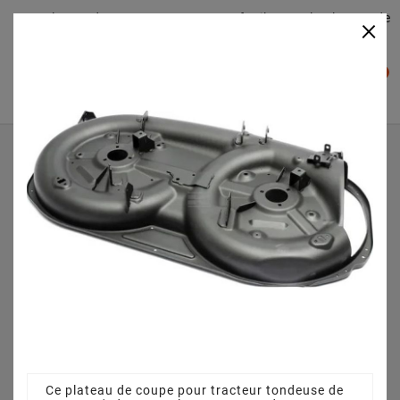
Plateaudecoupe.com : Trouver facilement le plateau de
×

coupe pour votre Tracteur Tondeuse
0

Accueil
Plateau de coupe
Plateau de coupe 108 cm 382565069/5 - 382565069/0 -
pour SD 10816 H (2014)
Ce plateau de coupe pour tracteur tondeuse de