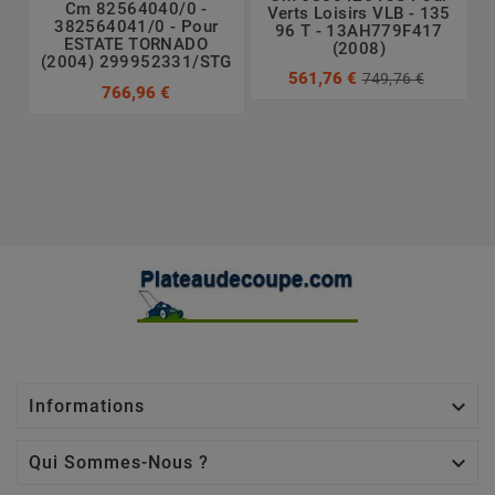
Cm 82564040/0 -
Verts Loisirs VLB - 135
382564041/0 - Pour
96 T - 13AH779F417
ESTATE TORNADO
(2008)
(2004) 299952331/STG
561,76 €
749,76 €
766,96 €

Informations

Qui Sommes-Nous ?