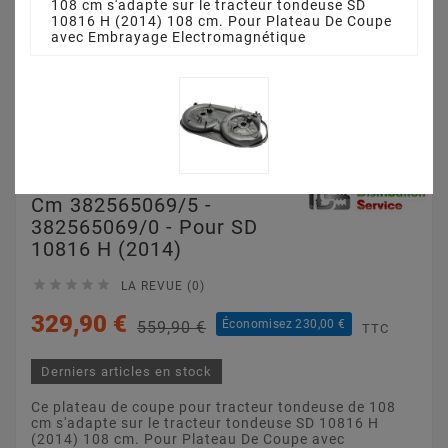
108 cm s'adapte sur le tracteur tondeuse SD
10816 H (2014) 108 cm. Pour Plateau De Coupe
avec Embrayage Electromagnétique
Plateau De Coupe 108
Cm 382565069/5 -
382565069/0 - Pour SD
10816 H (2014)





LA REVUE (0)
329,90 €
Économisez 230,00 €
559,90 €
TTC
Derniers articles en stock
Ce plateau de coupe pour tracteur tondeuse de 108
cm s'adapte sur le tracteur tondeuse SD 10816 H
(2014) 108 cm. Pour Plateau De Coupe avec