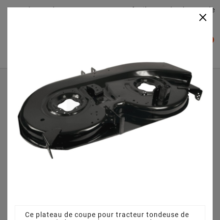
Plateaudecoupe.com : Trouver facilement le plateau de
×

coupe pour votre Tracteur Tondeuse
0

Accueil
Plateau de coupe
Plateau de coupe 107 cm 68304162AS pour MTD 185/107
Ce plateau de coupe pour tracteur tondeuse de