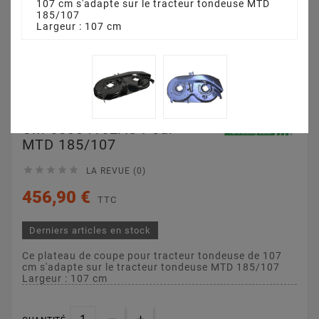
107 cm s'adapte sur le tracteur tondeuse MTD
185/107
Largeur : 107 cm
Plateau De Coupe 107
Cm 68304162AS Pour
MTD 185/107





LA REVUE (0)
456,90 €
TTC
Derniers articles en stock
Ce plateau de coupe pour tracteur tondeuse de 107
cm s'adapte sur le tracteur tondeuse MTD 185/107
Largeur : 107 cm