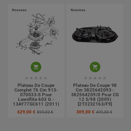
Nouveau
Nouveau












Plateau De Coupe
Plateau De Coupe 98
Complet 76 Cm 913-
Cm 3825642093 -
070033-S Pour
382564209/0 Pour CG
Lawnflite 603 G -
12 5/98 (2009)
13AY77GC611 (2011)
[2T3232163/F9]
629,00 €
309,00 €
899,00 €
499,00 €