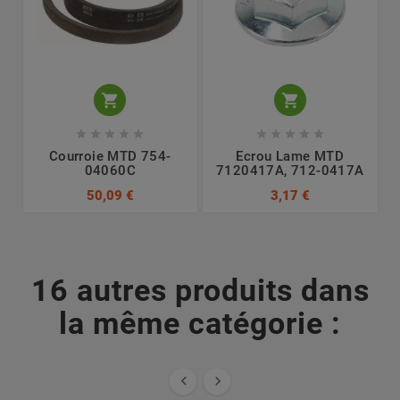












Courroie MTD 754-
Ecrou Lame MTD
04060C
7120417A, 712-0417A
50,09 €
3,17 €
16 autres produits dans
la même catégorie :

