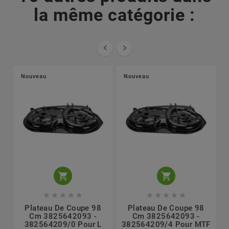
la même catégorie :


Nouveau
Nouveau












Plateau De Coupe 98
Plateau De Coupe 98
Cm 3825642093 -
Cm 3825642093 -
382564209/0 Pour L
382564209/4 Pour MTF
P