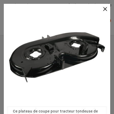
Plateaudecoupe.com : Trouver facilement le plateau de
×

coupe pour votre Tracteur Tondeuse
0

Accueil
Plateau de coupe
Plateau de coupe 107 cm 68304162AS pour Silverline
Silvertrac 107 T/175
Ce plateau de coupe pour tracteur tondeuse de