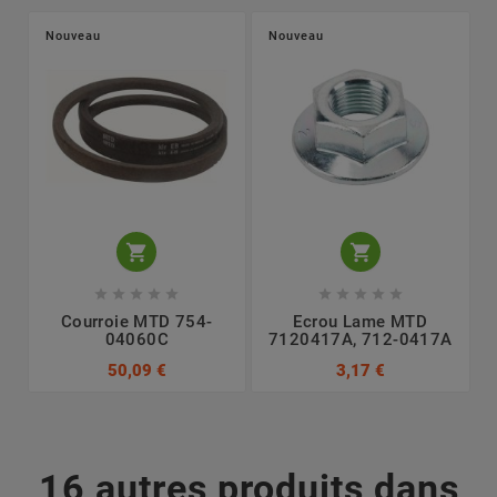
Nouveau
Nouveau












Courroie MTD 754-
Ecrou Lame MTD
04060C
7120417A, 712-0417A
50,09 €
3,17 €
16 autres produits dans