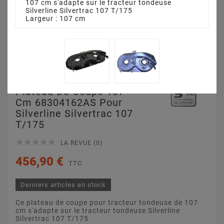
107 cm s'adapte sur le tracteur tondeuse
Silverline Silvertrac 107 T/175
Largeur : 107 cm
Plateau De Coupe 107
Cm 68304162AS Pour
Silverline Silvertrac 107
T/175





LA REVUE (0)
456,90 €
TTC
Derniers articles en stock
Ce plateau de coupe pour tracteur tondeuse de 107
cm s'adapte sur le tracteur tondeuse Silverline
Silvertrac 107 T/175