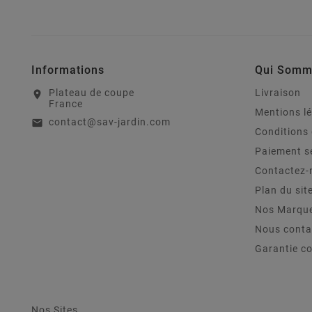
Informations
Qui Somm
Plateau de coupe
Livraison
location_on
France
Mentions l
contact@sav-jardin.com
email
Conditions 
Paiement s
Contactez-
Plan du sit
Nos Marqu
Nous conta
Garantie c
Nos Sites