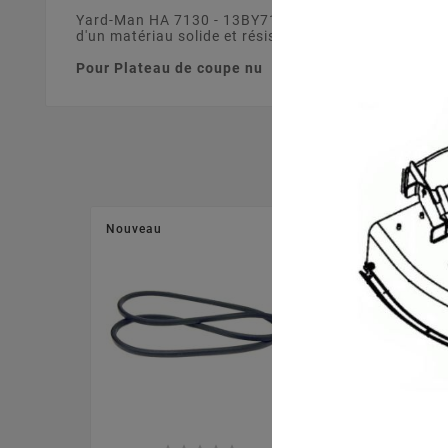
Yard-Man HA 7130 - 13BY71YA643 (2011). S'adapte s
d'un matériau solide et résistant.
Pour Plateau de coupe nu
Nouveau
Nouveau