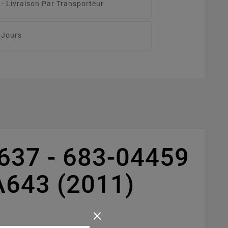
 -
Livraison Par Transporteur
 Jours
637 - 683-04459
A643 (2011)
×