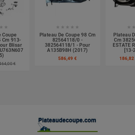








e Coupe
Plateau De Coupe 98 Cm
Plateau 
5 Cm 913-
82564118/0 -
Cm 3825
our Blisar
382564118/1 - Pour
ESTATE R
HU763N607
A135B98H (2017)
[13-
5)
586,49 €
186,82
464,00 €