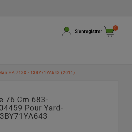
0
S'enregistrer
-Man HA 7130 - 13BY71YA643 (2011)
e 76 Cm 683-
04459 Pour Yard-
13BY71YA643