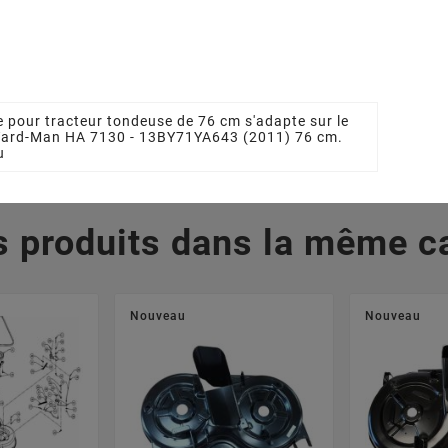








Soufflante
Palier De Lame MTD
Tole De
-04058
618-0139B
Tracteur 
7830289
 €
190,00 €
90,20
 pour tracteur tondeuse de 76 cm s'adapte sur le
 Yard-Man HA 7130 - 13BY71YA643 (2011) 76 cm.
u
s produits dans la même ca
Nouveau
Nouveau