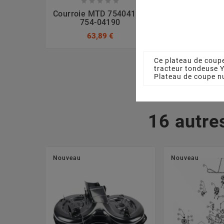








Courroie MTD 75404190,
Lame Extra 
754-04190
MTD 742
63,89 €
46,00
Ce plateau de coupe
tracteur tondeuse
Plateau de coupe n
16 autre
Nouveau
Nouveau