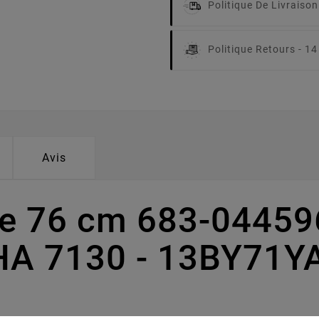
Politique De Livraison
Politique Retours -
14
Avis
pe 76 cm 683-04459
HA 7130 - 13BY71Y