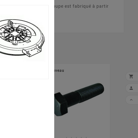
011). Ce plateau de coupe est fabriqué à partir
Nouveau


