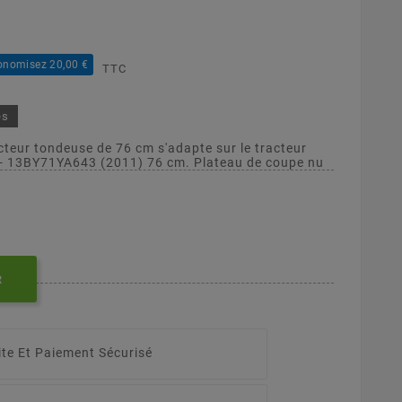
onomisez 20,00 €
TTC
és
cteur tondeuse de 76 cm s'adapte sur le tracteur
- 13BY71YA643 (2011) 76 cm. Plateau de coupe nu
R
ite Et Paiement Sécurisé