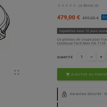





LA REVUE (0)
479,00 €
Éc
499,00 €
Expédition sous 10 jours ouvr
Ce plateau de coupe pour tra
tondeuse Yard-Man HA 7130 
QUANTITÉ


AJOUTER AU PANIE
Garanties Sécurité -
S