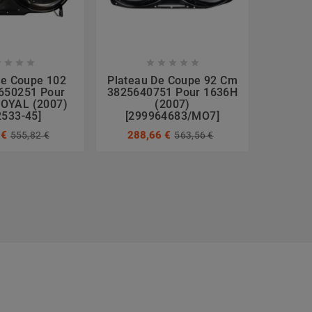









De Coupe 102
Plateau De Coupe 92 Cm
Pla
650251 Pour
3825640751 Pour 1636H
Compl
OYAL (2007)
(2007)
07000
2533-45]
[299964683/MO7]
Cade
13B27
 €
288,66 €
555,82 €
563,56 €
964,