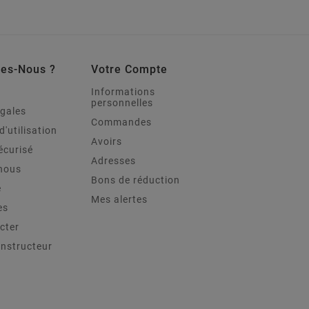
es-Nous ?
Votre Compte
Informations
personnelles
égales
Commandes
d'utilisation
Avoirs
écurisé
Adresses
nous
Bons de réduction
e
Mes alertes
es
cter
onstructeur