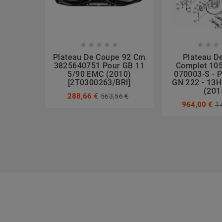








Plateau De Coupe 92 Cm
Plateau D
3825640751 Pour GB 11
Complet 10
5/90 EMC (2010)
070003-S - P
[2T0300263/BRI]
GN 222 - 13
(201
288,66 €
563,56 €
964,00 €
1 