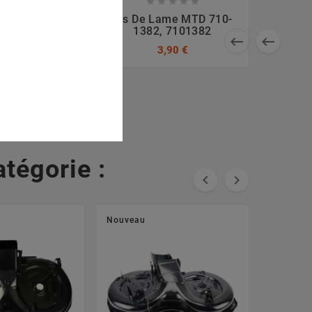









 Protection
Vis De Lame MTD 710-
Tondeuse MTD
1382, 7101382


, 783-0289
3,90 €
 €
97,20 €
tégorie :


Nouveau
Nouveau