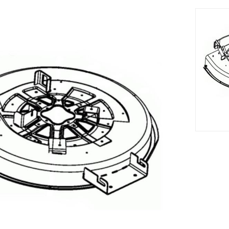
ur votre tracteur tondeuse Yard-Man HA 7130 - 13BY71YA643 (2
Accessoires
Nouveau
Nouveau