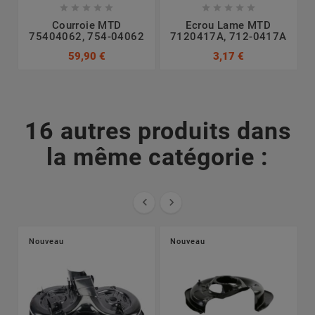










Courroie MTD
Ecrou Lame MTD
75404062, 754-04062
7120417A, 712-0417A
7
59,90 €
3,17 €
16 autres produits dans
la même catégorie :


Nouveau
Nouveau