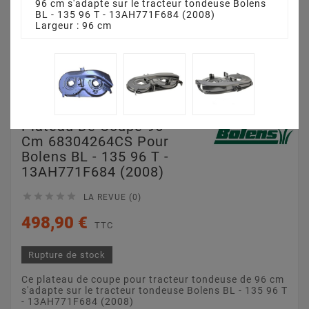
96 cm s'adapte sur le tracteur tondeuse Bolens
BL - 135 96 T - 13AH771F684 (2008)
Largeur : 96 cm
Plateau De Coupe 96
Cm 68304264CS Pour
Bolens BL - 135 96 T -
13AH771F684 (2008)





LA REVUE (0)
498,90 €
TTC
Rupture de stock
Ce plateau de coupe pour tracteur tondeuse de 96 cm
s'adapte sur le tracteur tondeuse Bolens BL - 135 96 T
- 13AH771F684 (2008)