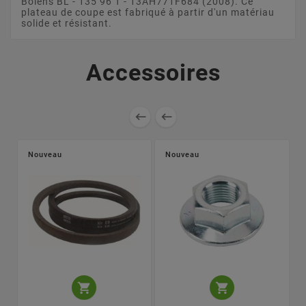
Bolens BL - 135 96 T - 13AH771F684 (2008). Ce
plateau de coupe est fabriqué à partir d'un matériau
solide et résistant.
Accessoires


Nouveau
Nouveau

