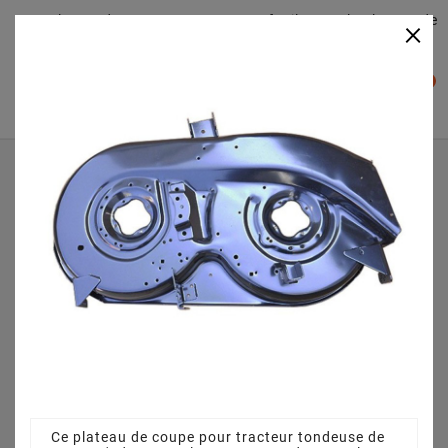
Plateaudecoupe.com : Trouver facilement le plateau de
×

coupe pour votre Tracteur Tondeuse
0

Accueil
Plateau de coupe
Plateau de coupe 96 cm 68304264CS pour Bolens BL - 135
96 T - 13AH771F684 (2008)
Ce plateau de coupe pour tracteur tondeuse de