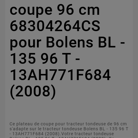
coupe 96 cm
68304264CS
pour Bolens BL -
135 96 T -
13AH771F684
(2008)
Ce plateau de coupe pour tracteur tondeuse de 96 cm
s'adapte sur le tracteur tondeuse Bolens BL - 135 96 T
- 13AH771F684 (2008).Votre tracteur tondeuse