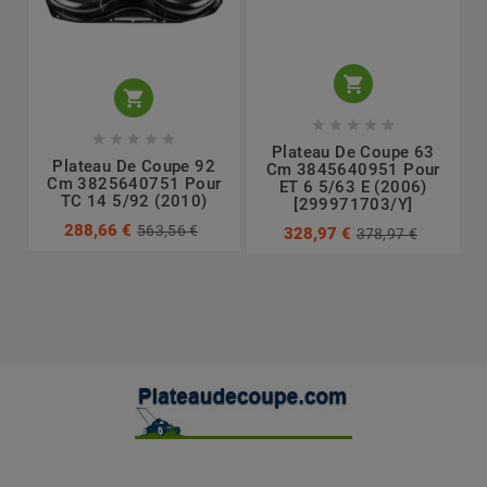












Plateau De Coupe 63
Plateau De Coupe 92
Cm 3845640951 Pour
Cm 3825640751 Pour
ET 6 5/63 E (2006)
TC 14 5/92 (2010)
[299971703/Y]
288,66 €
563,56 €
328,97 €
378,97 €