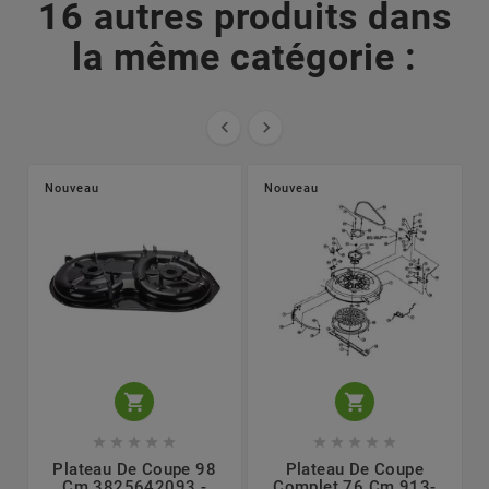
16 autres produits dans
la même catégorie :


Nouveau
Nouveau












Plateau De Coupe 98
Plateau De Coupe
Cm 3825642093 -
Complet 76 Cm 913-