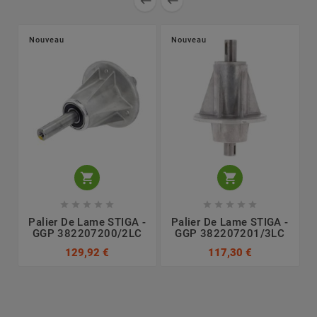


Nouveau
Nouveau












Palier De Lame STIGA -
Palier De Lame STIGA -
GGP 382207200/2LC
GGP 382207201/3LC
129,92 €
117,30 €