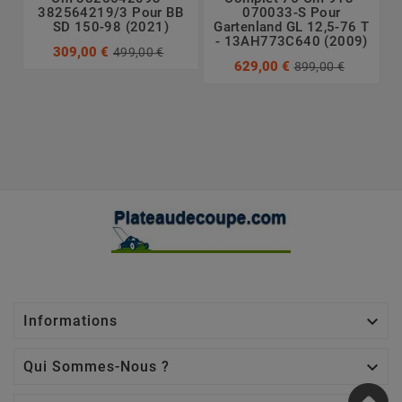
382564219/3 Pour BB
070033-S Pour
SD 150-98 (2021)
Gartenland GL 12,5-76 T
- 13AH773C640 (2009)
309,00 €
499,00 €
629,00 €
899,00 €

Informations

Qui Sommes-Nous ?