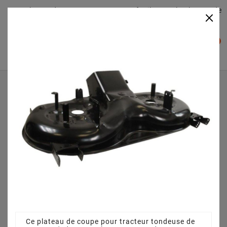
Plateaudecoupe.com : Trouver facilement le plateau de
×

coupe pour votre Tracteur Tondeuse
0

Accueil
Plateau de coupe
Plateau de coupe 102 cm 382564131/1 - 382564131/0
pour SOLO 579 HYDRO (2013)
Ce plateau de coupe pour tracteur tondeuse de