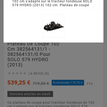
102 cm s'adapte sur le tracteur tondeuse SOLO
579 HYDRO (2013) 102 cm. Plateau de coupe
Plateau De Coupe 102
Cm 382564131/1 -
382564131/0 Pour
SOLO 579 HYDRO
(2013)





LA REVUE (0)
539,25 €
Économisez 179,75 €
719,00 €
TTC
Derniers articles en stock
Ce plateau de coupe pour tracteur tondeuse de 102
cm s'adapte sur le tracteur tondeuse SOLO 579