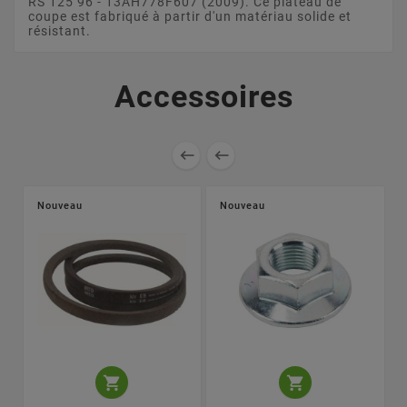
RS 125 96 - 13AH778F607 (2009). Ce plateau de
coupe est fabriqué à partir d'un matériau solide et
résistant.
Accessoires


Nouveau
Nouveau

