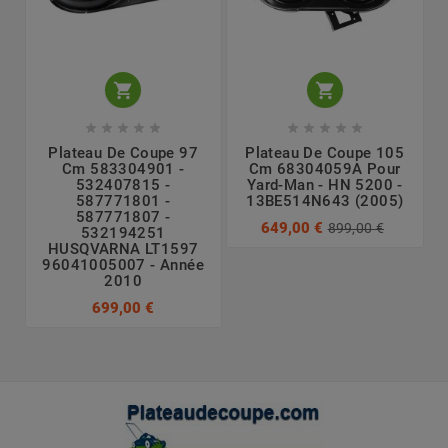












Plateau De Coupe 97
Plateau De Coupe 105
Cm 583304901 -
Cm 68304059A Pour
532407815 -
Yard-Man - HN 5200 -
587771801 -
13BE514N643 (2005)
587771807 -
649,00 €
899,00 €
532194251
HUSQVARNA LT1597
96041005007 - Année
2010
699,00 €