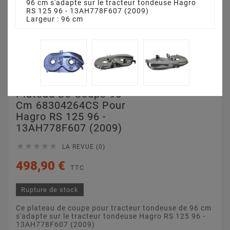
96 cm s'adapte sur le tracteur tondeuse Hagro
RS 125 96 - 13AH778F607 (2009)
Largeur : 96 cm
Plateau De Coupe 96
Cm 68304264CS Pour
Hagro RS 125 96 -
13AH778F607 (2009)





LA REVUE (0)
498,90 €
TTC
Rupture de stock
Ce plateau de coupe pour tracteur tondeuse de 96 cm
s'adapte sur le tracteur tondeuse Hagro RS 125 96 -
13AH778F607 (2009)