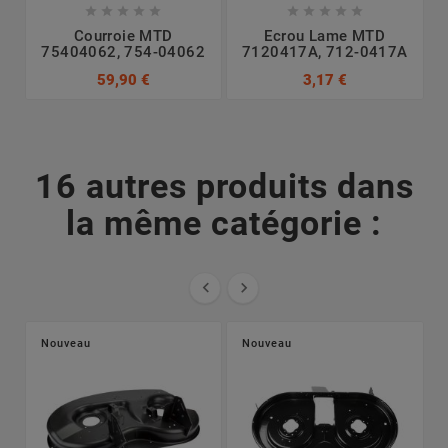










Courroie MTD
Ecrou Lame MTD
75404062, 754-04062
7120417A, 712-0417A
7
59,90 €
3,17 €
16 autres produits dans
la même catégorie :


Nouveau
Nouveau