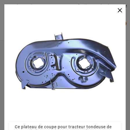
Plateaudecoupe.com : Trouver facilement le plateau de
×

coupe pour votre Tracteur Tondeuse
0

Accueil
Plateau de coupe
Plateau de coupe 96 cm 68304264CS pour Hagro RS 125
96 - 13AH778F607 (2009)
Ce plateau de coupe pour tracteur tondeuse de