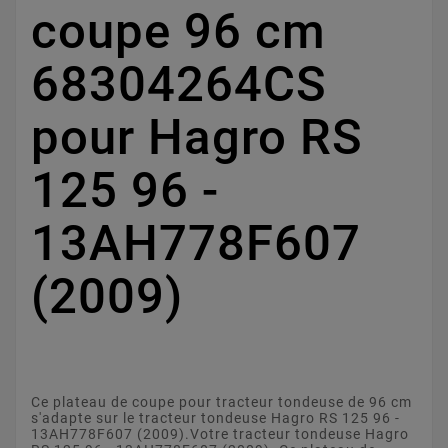
coupe 96 cm
68304264CS
pour Hagro RS
125 96 -
13AH778F607
(2009)
Ce plateau de coupe pour tracteur tondeuse de 96 cm
s'adapte sur le tracteur tondeuse Hagro RS 125 96 -
13AH778F607 (2009).Votre tracteur tondeuse Hagro