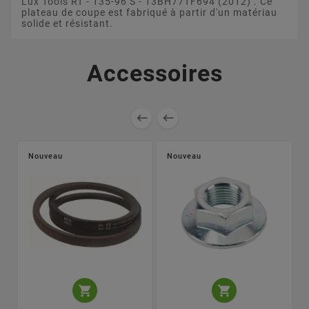
Lux Tools RT - 135-96 S - 13BH77TF694 (2012) . Ce
plateau de coupe est fabriqué à partir d'un matériau
solide et résistant.
Accessoires


Nouveau
Nouveau

