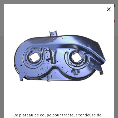
Plateaudecoupe.com : Trouver facilement le plateau de
×

coupe pour votre Tracteur Tondeuse
0

Accueil
Plateau de coupe
Plateau de coupe 96 cm 68304264CS pour Lux Tools RT -
135-96 S - 13BH77TF694 (2012)
Ce plateau de coupe pour tracteur tondeuse de