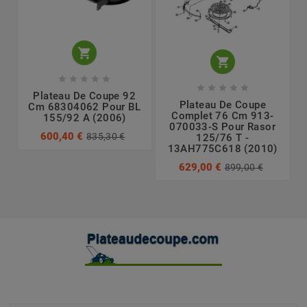












Plateau De Coupe 92
Plateau De Coupe
Cm 68304062 Pour BL
Complet 76 Cm 913-
155/92 A (2006)
070033-S Pour Rasor
600,40 €
835,30 €
125/76 T -
13AH775C618 (2010)
629,00 €
899,00 €