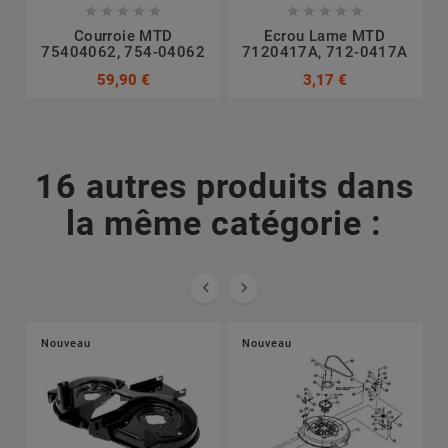










Courroie MTD
Ecrou Lame MTD
75404062, 754-04062
7120417A, 712-0417A
7
59,90 €
3,17 €
16 autres produits dans
la même catégorie :


Nouveau
Nouveau