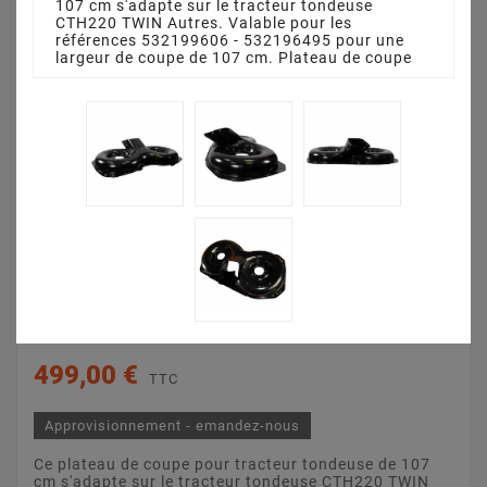
107 cm s'adapte sur le tracteur tondeuse
CTH220 TWIN Autres. Valable pour les
références 532199606 - 532196495 pour une
largeur de coupe de 107 cm. Plateau de coupe
Plateau De Coupe 107
Cm 532199606 -
532196495
HUSQVARNA CTH220
TWIN Autres





LA REVUE (0)
499,00 €
TTC
Approvisionnement - emandez-nous
Ce plateau de coupe pour tracteur tondeuse de 107
cm s'adapte sur le tracteur tondeuse CTH220 TWIN