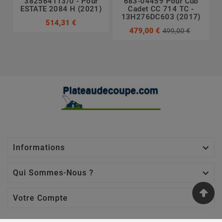
382564113/0 - Pour
683-04459 Pour Cub
ESTATE 2084 H (2021)
Cadet CC 714 TC -
13H276DC603 (2017)
514,31 €
479,00 €
499,00 €

Informations

Qui Sommes-Nous ?

Votre Compte