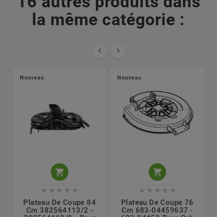
16 autres produits dans
la même catégorie :


Nouveau
Nouveau












Plateau De Coupe 84
Plateau De Coupe 76
Cm 382564113/2 -
Cm 683-04459637 -