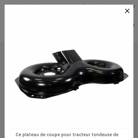
Plateaudecoupe.com : Trouver facilement le plateau de
×

coupe pour votre Tracteur Tondeuse
0

Accueil
Plateau de coupe
Plateau de coupe 107 cm 532199606 - 532196495
HUSQVARNA CTH220 TWIN Autres
Ce plateau de coupe pour tracteur tondeuse de