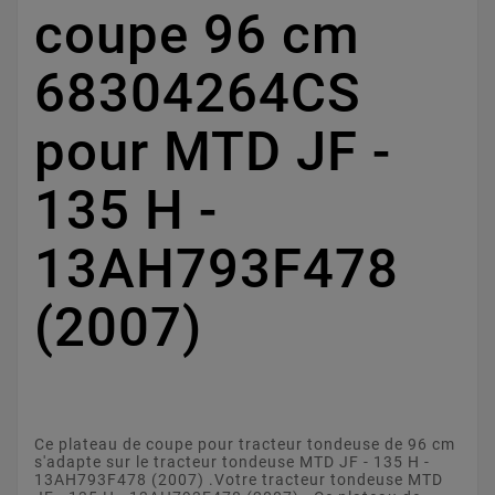
coupe 96 cm
68304264CS
pour MTD JF -
135 H -
13AH793F478
(2007)
Ce plateau de coupe pour tracteur tondeuse de 96 cm
s'adapte sur le tracteur tondeuse MTD JF - 135 H -
13AH793F478 (2007) .Votre tracteur tondeuse MTD