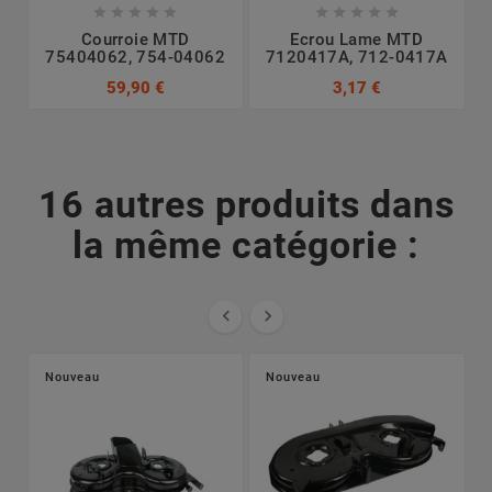










Courroie MTD
Ecrou Lame MTD
75404062, 754-04062
7120417A, 712-0417A
7
59,90 €
3,17 €
16 autres produits dans
la même catégorie :


Nouveau
Nouveau