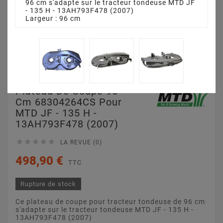
96 cm s'adapte sur le tracteur tondeuse MTD JF
- 135 H - 13AH793F478 (2007)
Largeur : 96 cm
Plateau De Coupe 96
Cm 68304264CS Pour
MTD JF - 135 H -
13AH793F478 (2007)





LA REVUE (0)
498,90 €
TTC
Rupture de stock
Ce plateau de coupe pour tracteur tondeuse de 96 cm
s'adapte sur le tracteur tondeuse MTD JF - 135 H -
13AH793F478 (2007)