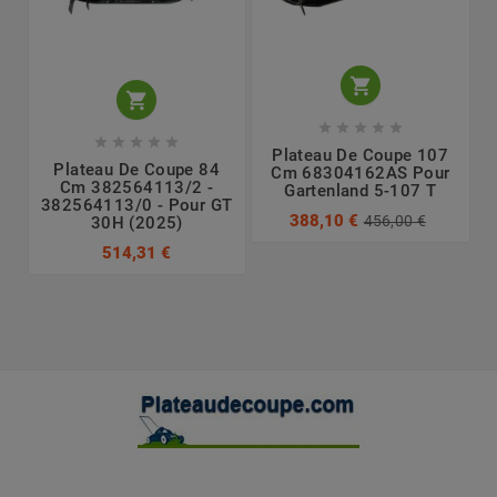












Plateau De Coupe 107
Plateau De Coupe 84
Cm 68304162AS Pour
Cm 382564113/2 -
Gartenland 5-107 T
382564113/0 - Pour GT
388,10 €
456,00 €
30H (2025)
514,31 €