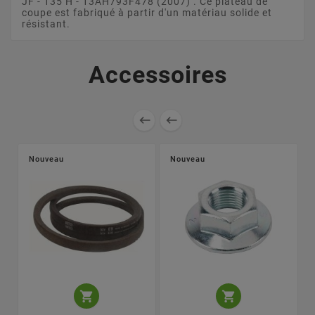
JF - 135 H - 13AH793F478 (2007) . Ce plateau de
coupe est fabriqué à partir d'un matériau solide et
résistant.
Accessoires


Nouveau
Nouveau

