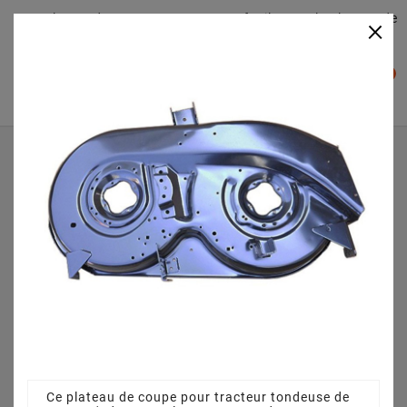
Plateaudecoupe.com : Trouver facilement le plateau de
×

coupe pour votre Tracteur Tondeuse
0

Accueil
Plateau de coupe
Plateau de coupe 96 cm 68304264CS pour MTD JF - 135 H
- 13AH793F478 (2007)
Ce plateau de coupe pour tracteur tondeuse de