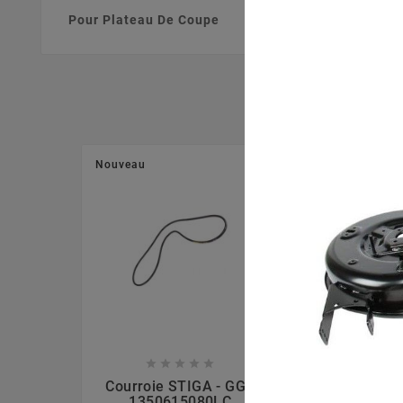
Pour Plateau De Coupe
Nouveau
Nouveau








Courroie STIGA - GGP
Moyeu Lame
1350615080LC
GGP 1254