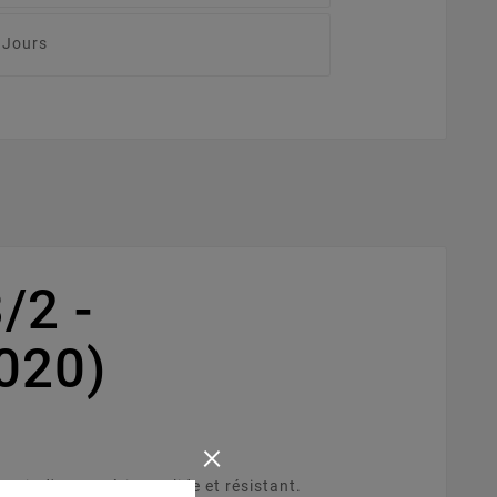
 Jours
/2 -
020)
×
tir d'un matériau solide et résistant.