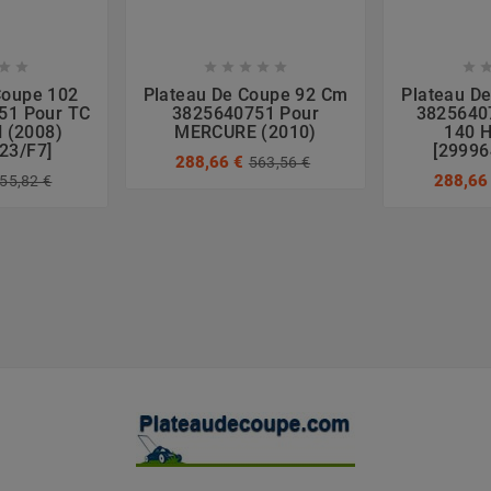








Coupe 102
Plateau De Coupe 92 Cm
Plateau D
51 Pour TC
3825640751 Pour
3825640
H (2008)
MERCURE (2010)
140 H
23/F7]
[29996
288,66 €
563,56 €
288,66
55,82 €