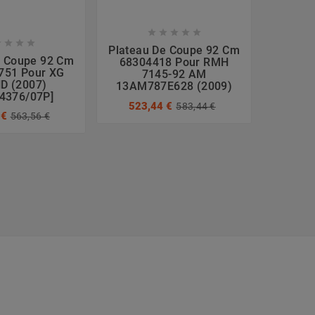









Plateau De Coupe 92 Cm
e Coupe 92 Cm
Platea
68304418 Pour RMH
751 Pour XG
683042
7145-92 AM
D (2007)
Lin
13AM787E628 (2009)
4376/07P]
13BH7
523,44 €
583,44 €
 €
561
563,56 €