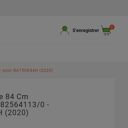
0
S'enregistrer
 - pour BA150G84H (2020)
pe 84 Cm
382564113/0 -
 (2020)