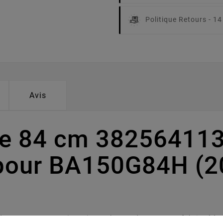
Politique Retours -
14
Avis
pe 84 cm 382564113
pour BA150G84H (2
euse BA150G84H (2020). Ce plateau de coupe est fabriqué à par