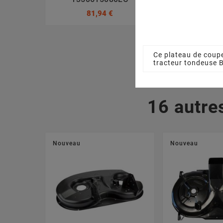
81,94 €
11,76
Ce plateau de coupe
tracteur tondeuse
16 autre
Nouveau
Nouveau