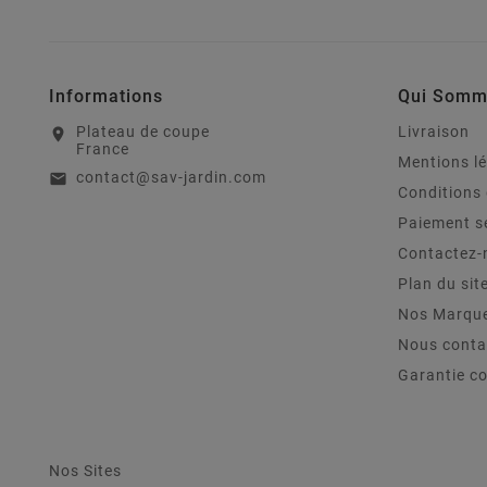
Informations
Qui Somm
Plateau de coupe
Livraison
location_on
France
Mentions l
contact@sav-jardin.com
email
Conditions 
Paiement s
Contactez-
Plan du sit
Nos Marqu
Nous conta
Garantie c
Nos Sites