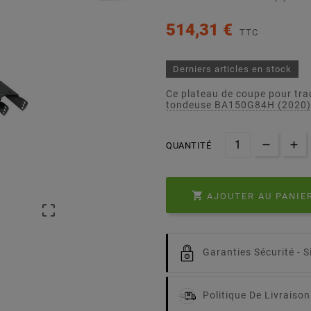
514,31 €
TTC
Derniers articles en stock
Ce plateau de coupe pour tra
tondeuse BA150G84H (2020) 
QUANTITÉ

AJOUTER AU PANIE

Garanties Sécurité -
S
Politique De Livraison