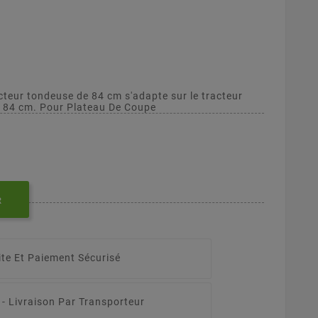
cteur tondeuse de 84 cm s'adapte sur le tracteur
84 cm. Pour Plateau De Coupe
R
ite Et Paiement Sécurisé
 -
Livraison Par Transporteur