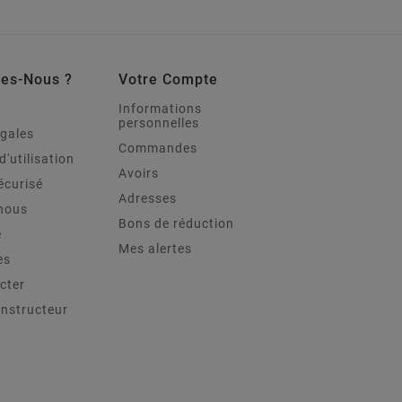
es-Nous ?
Votre Compte
Informations
personnelles
égales
Commandes
d'utilisation
Avoirs
écurisé
Adresses
nous
Bons de réduction
e
Mes alertes
es
cter
onstructeur