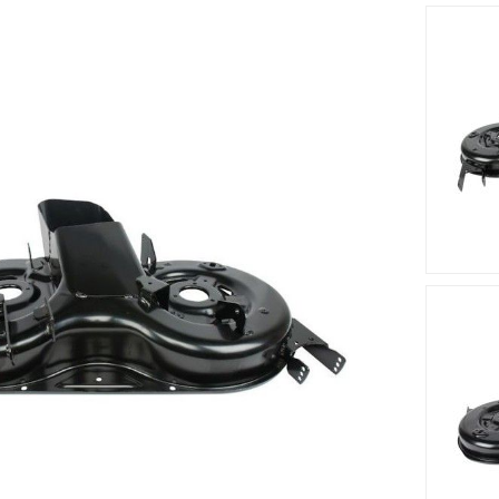
Accessoires
Nouveau
Nouveau








 STIGA -
Palier De Lame STIGA -
Palier De
63200/0
GGP 382207204/1
GGP 38