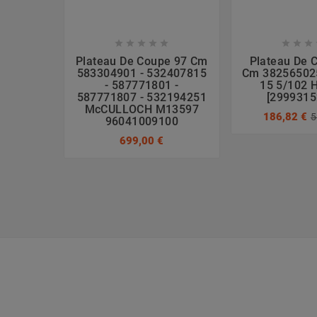








Plateau De Coupe 97 Cm
Plateau De 
583304901 - 532407815
Cm 38256502
- 587771801 -
15 5/102 
587771807 - 532194251
[2999315
McCULLOCH M13597
186,82 €
5
96041009100
699,00 €