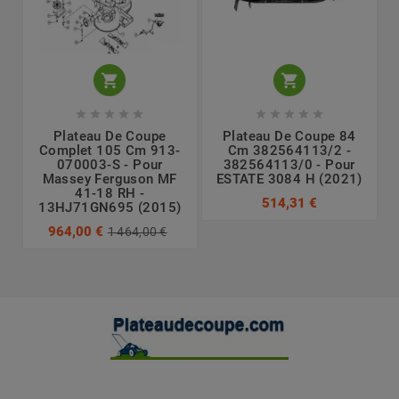












Plateau De Coupe
Plateau De Coupe 84
Complet 105 Cm 913-
Cm 382564113/2 -
070003-S - Pour
382564113/0 - Pour
Massey Ferguson MF
ESTATE 3084 H (2021)
41-18 RH -
514,31 €
13HJ71GN695 (2015)
964,00 €
1 464,00 €