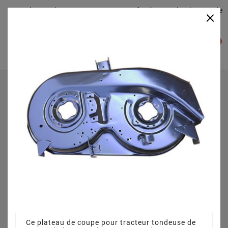
Plateaudecoupe.com : Trouver facilement le plateau de
×

coupe pour votre Tracteur Tondeuse
0

Accueil
Plateau de coupe
Plateau de coupe 96 cm 68304264CS pour MTD RS 125 96
- 13A1762F600 (2007)
Ce plateau de coupe pour tracteur tondeuse de