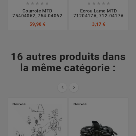










Courroie MTD
Ecrou Lame MTD
75404062, 754-04062
7120417A, 712-0417A
7
59,90 €
3,17 €
16 autres produits dans
la même catégorie :


Nouveau
Nouveau