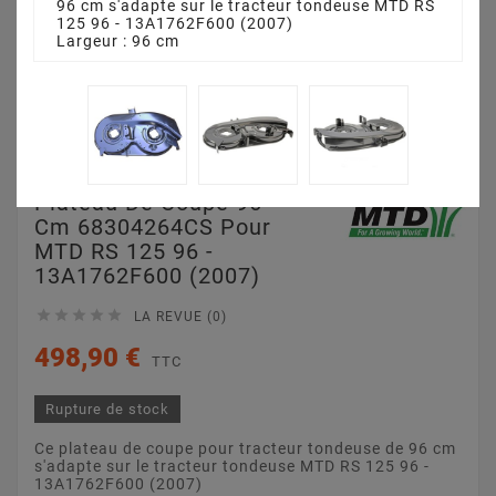
96 cm s'adapte sur le tracteur tondeuse MTD RS
125 96 - 13A1762F600 (2007)
Largeur : 96 cm
Plateau De Coupe 96
Cm 68304264CS Pour
MTD RS 125 96 -
13A1762F600 (2007)





LA REVUE (0)
498,90 €
TTC
Rupture de stock
Ce plateau de coupe pour tracteur tondeuse de 96 cm
s'adapte sur le tracteur tondeuse MTD RS 125 96 -
13A1762F600 (2007)