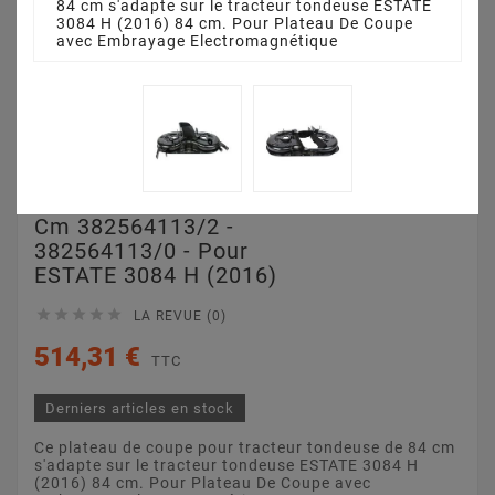
84 cm s'adapte sur le tracteur tondeuse ESTATE
3084 H (2016) 84 cm. Pour Plateau De Coupe
avec Embrayage Electromagnétique
Plateau De Coupe 84
Cm 382564113/2 -
382564113/0 - Pour
ESTATE 3084 H (2016)





LA REVUE (0)
514,31 €
TTC
Derniers articles en stock
Ce plateau de coupe pour tracteur tondeuse de 84 cm
s'adapte sur le tracteur tondeuse ESTATE 3084 H
(2016) 84 cm. Pour Plateau De Coupe avec