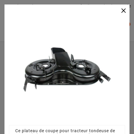
Plateaudecoupe.com : Trouver facilement le plateau de
×

coupe pour votre Tracteur Tondeuse
0

Accueil
Plateau de coupe
Plateau de coupe 84 cm 382564113/2 - 382564113/0 -
pour ESTATE 3084 H (2016)
Ce plateau de coupe pour tracteur tondeuse de