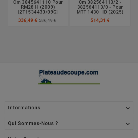
Cm 3845641110 Pour
Cm 382564113/2 -
RM28 H (2009)
382564113/0 - Pour
[2T1534433/09G]
MTF 1430 HD (2025)
336,49 €
514,31 €
586,49 €

Informations

Qui Sommes-Nous ?