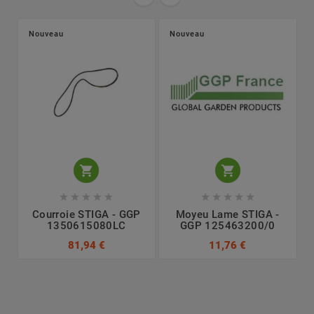
Nouveau
Nouveau












Courroie STIGA - GGP
Moyeu Lame STIGA -
1350615080LC
GGP 125463200/0
81,94 €
11,76 €