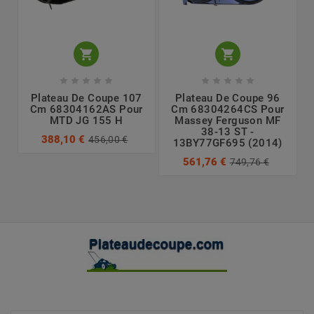












Plateau De Coupe 107
Plateau De Coupe 96
Cm 68304162AS Pour
Cm 68304264CS Pour
MTD JG 155 H
Massey Ferguson MF
38-13 ST -
388,10 €
456,00 €
13BY77GF695 (2014)
561,76 €
749,76 €