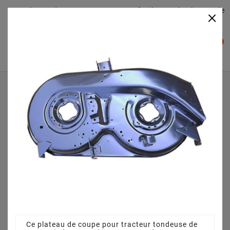
Plateaudecoupe.com : Trouver facilement le plateau de
×

coupe pour votre Tracteur Tondeuse
0

Accueil
Plateau de coupe
Plateau de coupe 96 cm 68304264CS pour MTD RS 125 96
B - 13AH762F600 (2009)
Ce plateau de coupe pour tracteur tondeuse de