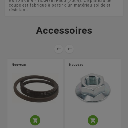
RS 125 96 B - 13AH762F600 (2009). Ce plateau de
coupe est fabriqué à partir d'un matériau solide et
résistant.
Accessoires


Nouveau
Nouveau

