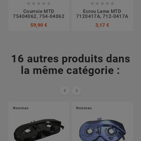










Courroie MTD
Ecrou Lame MTD
75404062, 754-04062
7120417A, 712-0417A
7
59,90 €
3,17 €
16 autres produits dans
la même catégorie :


Nouveau
Nouveau