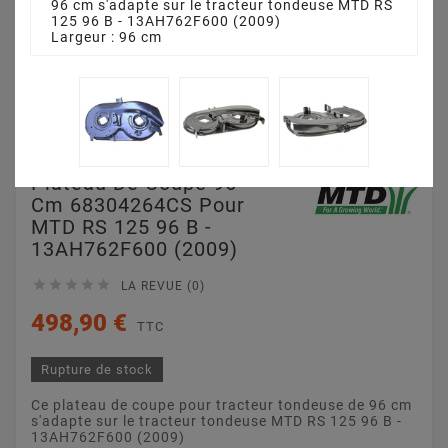
96 cm s'adapte sur le tracteur tondeuse MTD RS
125 96 B - 13AH762F600 (2009)
Largeur : 96 cm
Plateau De Coupe 96
Cm 68304264CS Pour
MTD RS 125 96 B -
13AH762F600 (2009)





LA REVUE (0)
498,90 €
TTC
Rupture de stock
Ce plateau de coupe pour tracteur tondeuse de 96 cm
s'adapte sur le tracteur tondeuse MTD RS 125 96 B -
13AH762F600 (2009)