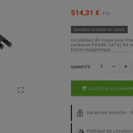
514,31 €
TTC
Derniers articles en stock
Ce plateau de coupe pour tra
tondeuse PG84B (2016) 84 c
Electromagnétique
QUANTITÉ

AJOUTER AU PANIE

Garanties Sécurité -
S
Politique De Livraison