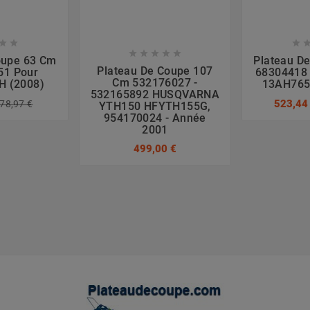








oupe 63 Cm
Plateau D
Plateau De Coupe 107
51 Pour
68304418 
Cm 532176027 -
H (2008)
13AH765
532165892 HUSQVARNA
523,44
78,97 €
YTH150 HFYTH155G,
954170024 - Année
2001
499,00 €