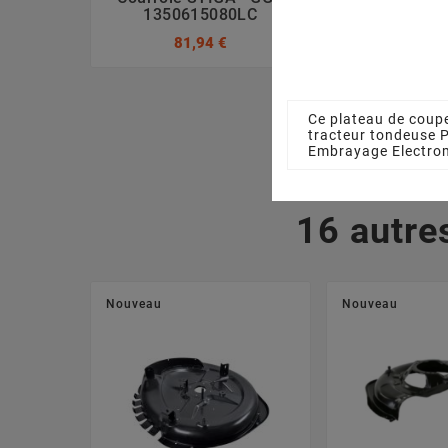
1350615080LC
GGP 1254
81,94 €
11,76
Ce plateau de coupe
tracteur tondeuse 
Embrayage Electro
16 autre
Nouveau
Nouveau