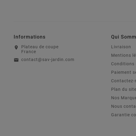
Informations
Qui Somm
Plateau de coupe
Livraison
location_on
France
Mentions l
contact@sav-jardin.com
email
Conditions 
Paiement s
Contactez-
Plan du sit
Nos Marqu
Nous conta
Garantie c