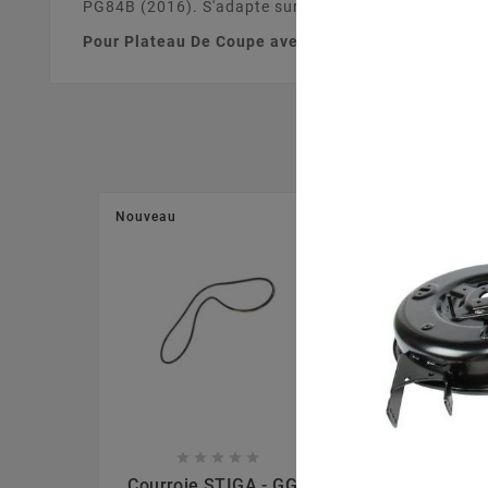
PG84B (2016). S'adapte sur votre tracteur tondeuse 
Pour Plateau De Coupe avec Embrayage Electroma
Nouveau
Nouveau








Courroie STIGA - GGP
Moyeu Lame