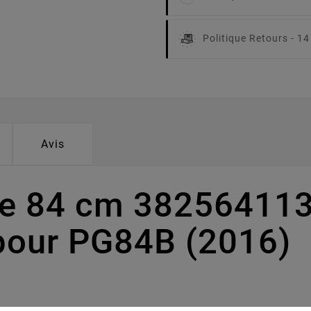
Politique Retours -
14
Avis
pe 84 cm 382564113
pour PG84B (2016)