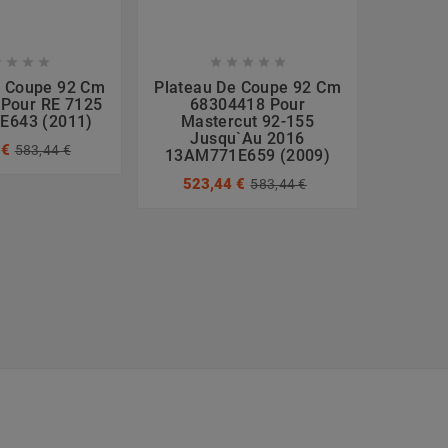









e Coupe 92 Cm
Plateau De Coupe 92 Cm
Plate
Pour RE 7125
68304418 Pour
Cm 
E643 (2011)
Mastercut 92-155
38256
Jusqu`au 2016
 €
583,44 €
102
13AM771E659 (2009)
423
523,44 €
583,44 €