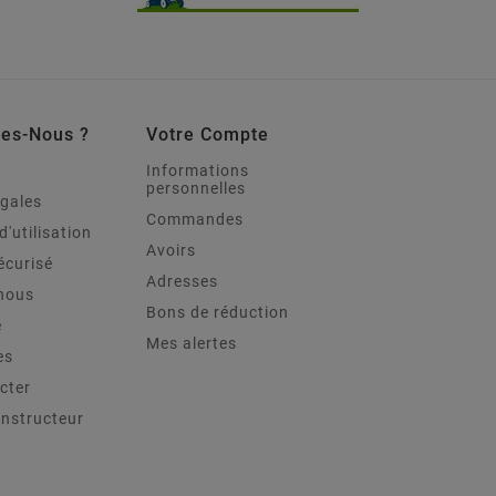
es-Nous ?
Votre Compte
Informations
personnelles
égales
Commandes
d'utilisation
Avoirs
écurisé
Adresses
nous
Bons de réduction
e
Mes alertes
es
cter
onstructeur