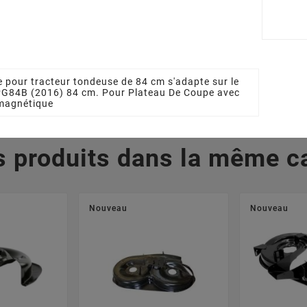
63200/0
GGP 382207204/1
GGP 38
 €
130,84 €
13
 pour tracteur tondeuse de 84 cm s'adapte sur le
PG84B (2016) 84 cm. Pour Plateau De Coupe avec
magnétique
s produits dans la même ca
Nouveau
Nouveau