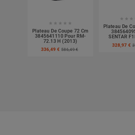








Plateau De C
Plateau De Coupe 72 Cm
38456409
3845641110 Pour RM-
SENTAR F1
72.13 H (2013)
328,97 €
3
336,49 €
586,49 €