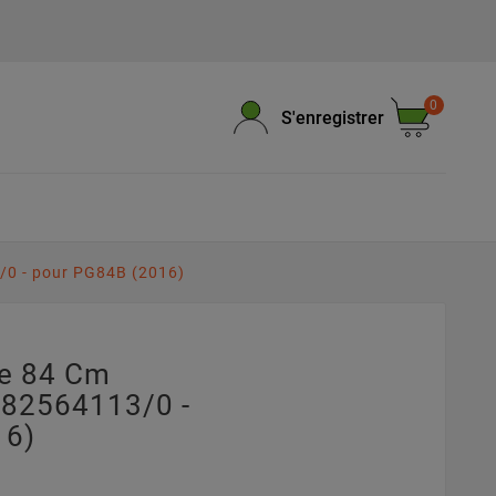
0
S'enregistrer
/0 - pour PG84B (2016)
pe 84 Cm
382564113/0 -
16)