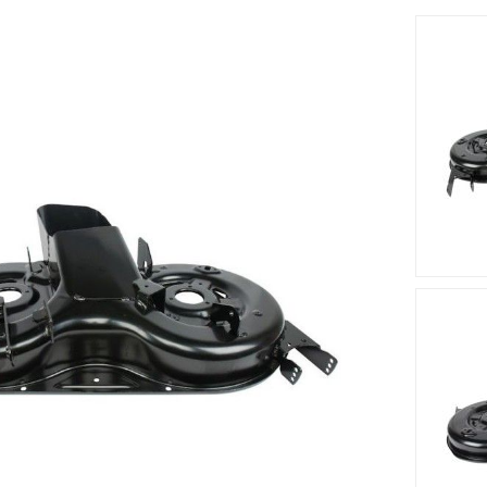
PG84B (2016). Ce plateau de coupe est fabriqué à partir d'un m
gnétique
Accessoires
Nouveau
Nouveau








 STIGA -
Palier De Lame STIGA -
Palier De