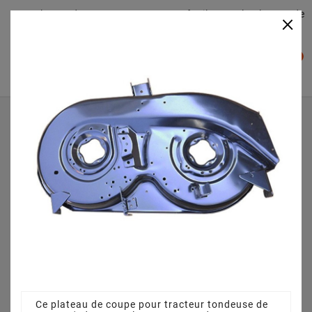
Plateaudecoupe.com : Trouver facilement le plateau de
×

coupe pour votre Tracteur Tondeuse
0

Accueil
Plateau de coupe
Plateau de coupe 96 cm 68304264CS pour MTD LT 96
Edition-Suisse 12 - 13 - 13CH771F679H (2013)
Ce plateau de coupe pour tracteur tondeuse de