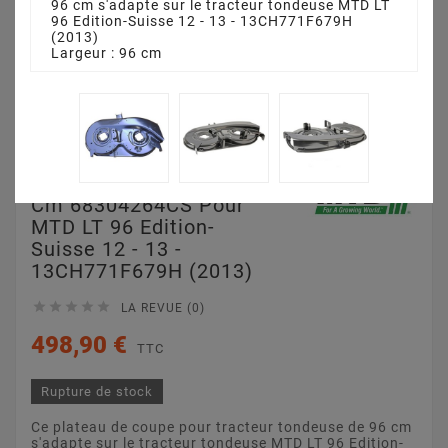
96 cm s'adapte sur le tracteur tondeuse MTD LT
96 Edition-Suisse 12 - 13 - 13CH771F679H
(2013)
Largeur : 96 cm
Plateau De Coupe 96
Cm 68304264CS Pour
MTD LT 96 Edition-
Suisse 12 - 13 -
13CH771F679H (2013)





LA REVUE (0)
498,90 €
TTC
Rupture de stock
Ce plateau de coupe pour tracteur tondeuse de 96 cm
s'adapte sur le tracteur tondeuse MTD LT 96 Edition-