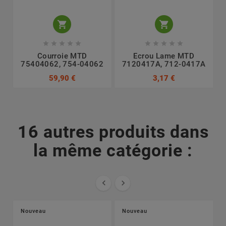












Courroie MTD
Ecrou Lame MTD
75404062, 754-04062
7120417A, 712-0417A
7
59,90 €
3,17 €
16 autres produits dans
la même catégorie :


Nouveau
Nouveau