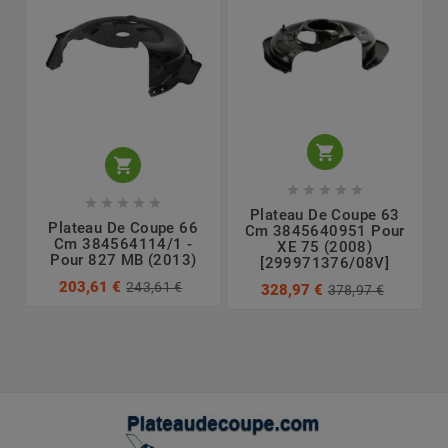












Plateau De Coupe 63
Plateau De Coupe 66
Cm 3845640951 Pour
Cm 384564114/1 -
XE 75 (2008)
Pour 827 MB (2013)
[299971376/08V]
203,61 €
243,61 €
328,97 €
378,97 €