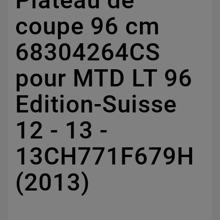
Plateau de
coupe 96 cm
68304264CS
pour MTD LT 96
Edition-Suisse
12 - 13 -
13CH771F679H
(2013)