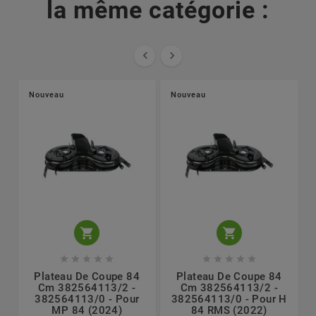
la même catégorie :


Nouveau
Nouveau












Plateau De Coupe 84
Plateau De Coupe 84
Cm 382564113/2 -
Cm 382564113/2 -
382564113/0 - Pour
382564113/0 - Pour H
MP 84 (2024)
84 RMS (2022)