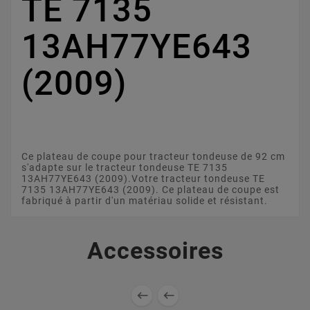
TE 7135
13AH77YE643
(2009)
Ce plateau de coupe pour tracteur tondeuse de 92 cm
s'adapte sur le tracteur tondeuse TE 7135
13AH77YE643 (2009).Votre tracteur tondeuse TE
7135 13AH77YE643 (2009). Ce plateau de coupe est
fabriqué à partir d'un matériau solide et résistant.
Accessoires

