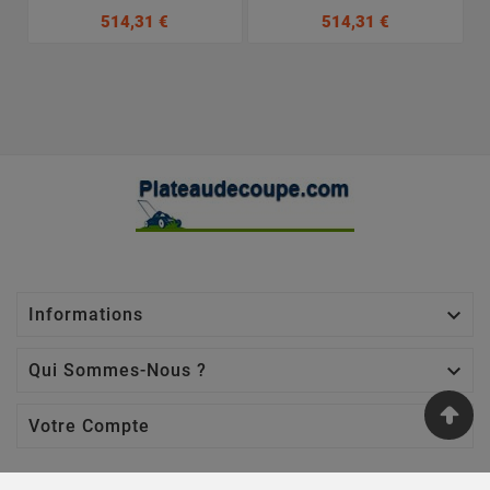
514,31 €
514,31 €

Informations

Qui Sommes-Nous ?

Votre Compte
Nos Sites