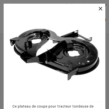
Plateaudecoupe.com : Trouver facilement le plateau de
×

coupe pour votre Tracteur Tondeuse
0

Accueil
Plateau de coupe
Plateau de coupe 92 cm 68304418 pour TE 7135
13AH77YE643 (2009)
Ce plateau de coupe pour tracteur tondeuse de