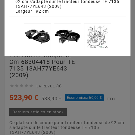
92 cm s'adapte sur le tracteur tondeuse TE 7135
13AH77YE643 (2009)
Largeur : 92 cm
Plateau De Coupe 92
Cm 68304418 Pour TE
7135 13AH77YE643
(2009)





LA REVUE (0)
523,90 €
Économisez 60,00 €
583,90 €
TTC
Derniers articles en stock
Ce plateau de coupe pour tracteur tondeuse de 92 cm
s'adapte sur le tracteur tondeuse TE 7135
13AH77YE643 (2009)