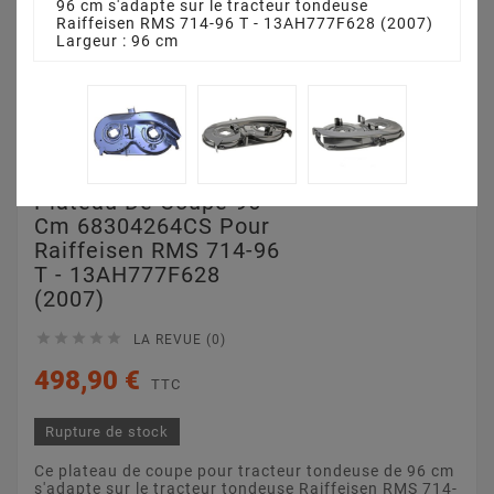
96 cm s'adapte sur le tracteur tondeuse
Raiffeisen RMS 714-96 T - 13AH777F628 (2007)
Largeur : 96 cm
Plateau De Coupe 96
Cm 68304264CS Pour
Raiffeisen RMS 714-96
T - 13AH777F628
(2007)





LA REVUE (0)
498,90 €
TTC
Rupture de stock
Ce plateau de coupe pour tracteur tondeuse de 96 cm
s'adapte sur le tracteur tondeuse Raiffeisen RMS 714-