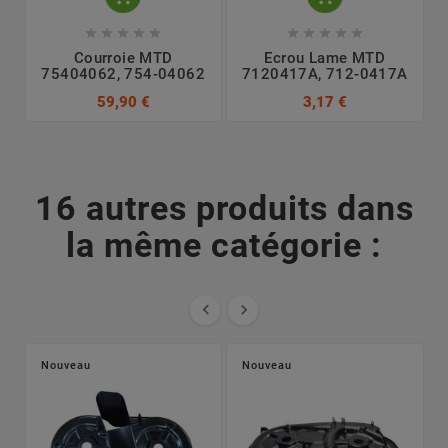










Courroie MTD
Ecrou Lame MTD
75404062, 754-04062
7120417A, 712-0417A
7
59,90 €
3,17 €
16 autres produits dans
la même catégorie :


Nouveau
Nouveau