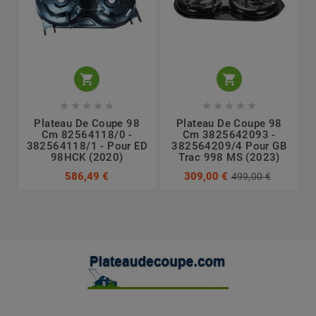












Plateau De Coupe 98
Plateau De Coupe 98
Cm 82564118/0 -
Cm 3825642093 -
382564118/1 - Pour ED
382564209/4 Pour GB
98HCK (2020)
Trac 998 MS (2023)
586,49 €
309,00 €
499,00 €