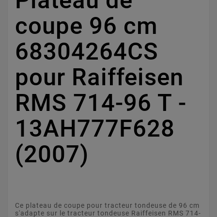
Plateau de
coupe 96 cm
68304264CS
pour Raiffeisen
RMS 714-96 T -
13AH777F628
(2007)
Ce plateau de coupe pour tracteur tondeuse de 96 cm
s'adapte sur le tracteur tondeuse Raiffeisen RMS 714-