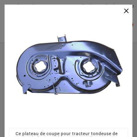
Plateaudecoupe.com : Trouver facilement le plateau de
×

coupe pour votre Tracteur Tondeuse
0

Accueil
Plateau de coupe
Plateau de coupe 96 cm 68304264CS pour Raiffeisen RMS
714-96 T - 13AH777F628 (2007)
Ce plateau de coupe pour tracteur tondeuse de