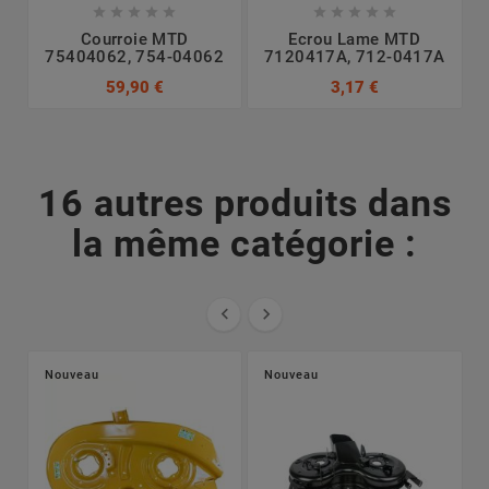










Courroie MTD
Ecrou Lame MTD
75404062, 754-04062
7120417A, 712-0417A
7
59,90 €
3,17 €
16 autres produits dans
la même catégorie :


Nouveau
Nouveau