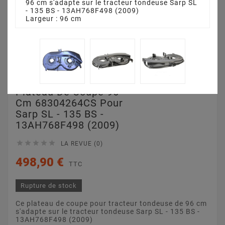
96 cm s'adapte sur le tracteur tondeuse Sarp SL
- 135 BS - 13AH768F498 (2009)
Largeur : 96 cm
Plateau De Coupe 96
Cm 68304264CS Pour
Sarp SL - 135 BS -
13AH768F498 (2009)





LA REVUE (0)
498,90 €
TTC
Rupture de stock
Ce plateau de coupe pour tracteur tondeuse de 96 cm
s'adapte sur le tracteur tondeuse Sarp SL - 135 BS -
13AH768F498 (2009)