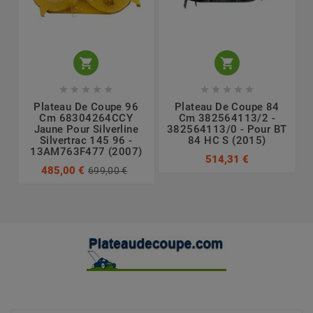












Plateau De Coupe 96
Plateau De Coupe 84
Cm 68304264CCY
Cm 382564113/2 -
Jaune Pour Silverline
382564113/0 - Pour BT
Silvertrac 145 96 -
84 HC S (2015)
13AM763F477 (2007)
514,31 €
485,00 €
699,00 €