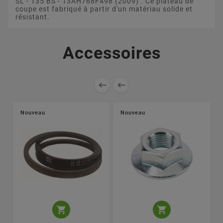
SL - 135 BS - 13AH768F498 (2009) . Ce plateau de
coupe est fabriqué à partir d'un matériau solide et
résistant.
Accessoires


Nouveau
Nouveau

