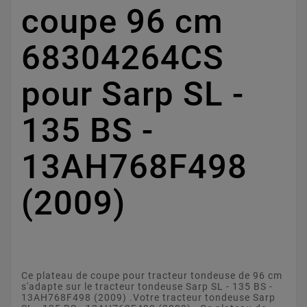
coupe 96 cm
68304264CS
pour Sarp SL -
135 BS -
13AH768F498
(2009)
Ce plateau de coupe pour tracteur tondeuse de 96 cm
s'adapte sur le tracteur tondeuse Sarp SL - 135 BS -
13AH768F498 (2009) .Votre tracteur tondeuse Sarp