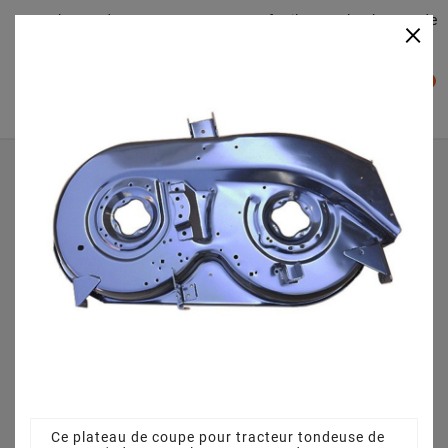
Plateaudecoupe.com : Trouver facilement le plateau de
×

coupe pour votre Tracteur Tondeuse
0

Accueil
Plateau de coupe
Plateau de coupe 96 cm 68304264CS pour Sarp SL - 135
BS - 13AH768F498 (2009)
Ce plateau de coupe pour tracteur tondeuse de