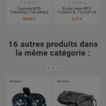










Courroie MTD
Ecrou Lame MTD
75404062, 754-04062
7120417A, 712-0417A
7
59,90 €
3,17 €
16 autres produits dans
la même catégorie :


Nouveau
Nouveau