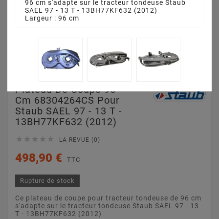
96 cm s'adapte sur le tracteur tondeuse Staub
SAEL 97 - 13 T - 13BH77KF632 (2012)
Largeur : 96 cm
Plateau De Coupe 96
Cm 68304264CS Pour
Staub SAEL 97 - 13 T -
13BH77KF632 (2012)





LA REVUE (0)
498,90 €
TTC
Rupture de stock
Ce plateau de coupe pour tracteur tondeuse de 96 cm
s'adapte sur le tracteur tondeuse Staub SAEL 97 - 13
T - 13BH77KF632 (2012)