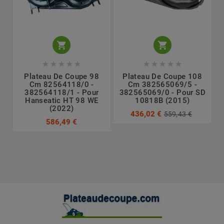












Plateau De Coupe 98
Plateau De Coupe 108
Cm 82564118/0 -
Cm 382565069/5 -
382564118/1 - Pour
382565069/0 - Pour SD
Hanseatic HT 98 WE
10818B (2015)
(2022)
436,02 €
559,43 €
586,49 €