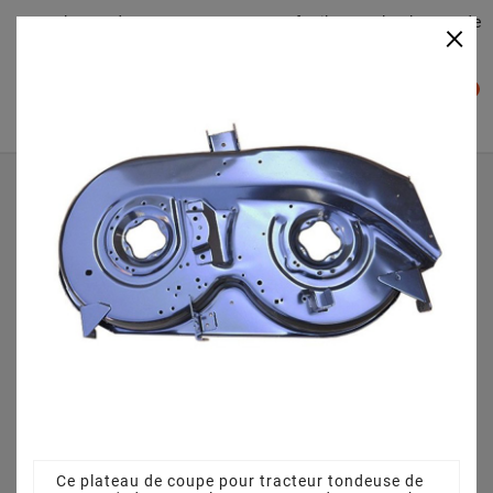
Plateaudecoupe.com : Trouver facilement le plateau de
×

coupe pour votre Tracteur Tondeuse
0

Accueil
Plateau de coupe
Plateau de coupe 96 cm 68304264CS pour Staub SAEL 97
- 13 T - 13BH77KF632 (2012)
Ce plateau de coupe pour tracteur tondeuse de