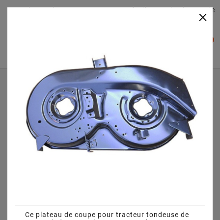
Plateaudecoupe.com : Trouver facilement le plateau de
×

coupe pour votre Tracteur Tondeuse
0

Accueil
Plateau de coupe
Plateau de coupe 96 cm 68304264CS pour Temver EJL
155-96 T - 13BM763F642 (2012)
Ce plateau de coupe pour tracteur tondeuse de