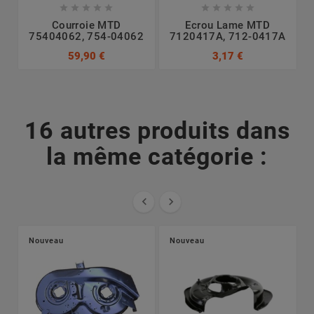










Courroie MTD
Ecrou Lame MTD
75404062, 754-04062
7120417A, 712-0417A
7
59,90 €
3,17 €
16 autres produits dans
la même catégorie :


Nouveau
Nouveau