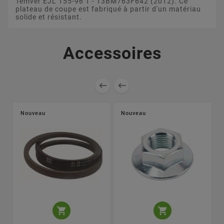
Temver EJL 155-96 T - 13BM763F642 (2012). Ce
plateau de coupe est fabriqué à partir d'un matériau
solide et résistant.
Accessoires


Nouveau
Nouveau

