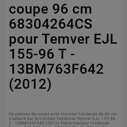
coupe 96 cm
68304264CS
pour Temver EJL
155-96 T -
13BM763F642
(2012)
Ce plateau de coupe pour tracteur tondeuse de 96 cm
s'adapte sur le tracteur tondeuse Temver EJL 155-96
T - 13BM763F642 (2012).Votre tracteur tondeuse