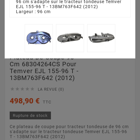
96 cm s'adapte sur le tracteur tondeuse Temver
EJL 155-96 T - 13BM763F642 (2012)
Largeur : 96 cm
Plateau De Coupe 96
Cm 68304264CS Pour
Temver EJL 155-96 T -
13BM763F642 (2012)





LA REVUE (0)
498,90 €
TTC
Rupture de stock
Ce plateau de coupe pour tracteur tondeuse de 96 cm
s'adapte sur le tracteur tondeuse Temver EJL 155-96
T - 13BM763F642 (2012)