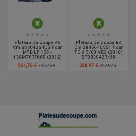












Plateau De Coupe 96
Plateau De Coupe 63
Cm 68304264CS Pour
Cm 3845640951 Pour
MTD LF 155 -
TC 6 5/63 VEG (2010)
13CM763F600 (2012)
[2T0030423/UK]
561,76 €
328,97 €
749,76 €
378,97 €