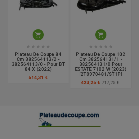












Plateau De Coupe 84
Plateau De Coupe 102
Cm 382564113/2 -
Cm 382564131/1 -
382564113/0 - Pour BT
382564131/0 Pour
84 X (2022)
ESTATE 7102 W (2023)
[2T0970481/ST1P]
514,31 €
423,25 €
717,25 €