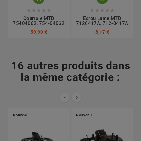










Courroie MTD
Ecrou Lame MTD
75404062, 754-04062
7120417A, 712-0417A
7
59,90 €
3,17 €
16 autres produits dans
la même catégorie :


Nouveau
Nouveau