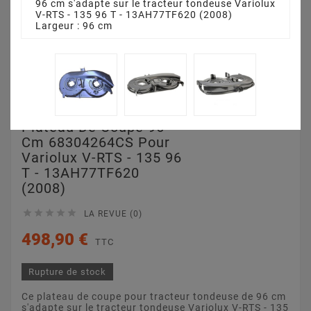
96 cm s'adapte sur le tracteur tondeuse Variolux
V-RTS - 135 96 T - 13AH77TF620 (2008)
Largeur : 96 cm
Plateau De Coupe 96
Cm 68304264CS Pour
Variolux V-RTS - 135 96
T - 13AH77TF620
(2008)





LA REVUE (0)
498,90 €
TTC
Rupture de stock
Ce plateau de coupe pour tracteur tondeuse de 96 cm
s'adapte sur le tracteur tondeuse Variolux V-RTS - 135