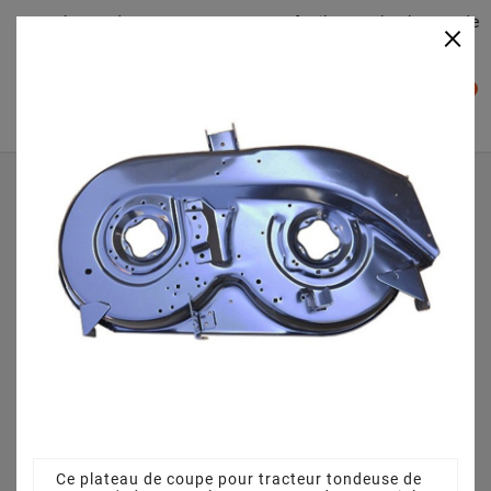
Plateaudecoupe.com : Trouver facilement le plateau de
×

coupe pour votre Tracteur Tondeuse
0

Accueil
Plateau de coupe
Plateau de coupe 96 cm 68304264CS pour Variolux V-RTS
- 135 96 T - 13AH77TF620 (2008)
Ce plateau de coupe pour tracteur tondeuse de