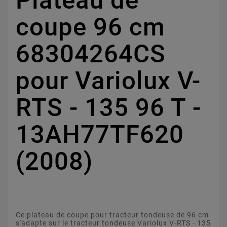
Plateau de
coupe 96 cm
68304264CS
pour Variolux V-
RTS - 135 96 T -
13AH77TF620
(2008)
Ce plateau de coupe pour tracteur tondeuse de 96 cm
s'adapte sur le tracteur tondeuse Variolux V-RTS - 135