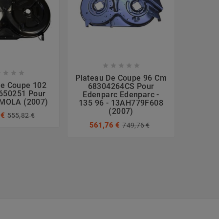









Plateau De Coupe 96 Cm
De Coupe 102
Plate
68304264CS Pour
650251 Pour
Cm 382
Edenparc Edenparc -
MOLA (2007)
ESTAT
135 96 - 13AH779F608
(2007)
 €
766
555,82 €
561,76 €
749,76 €