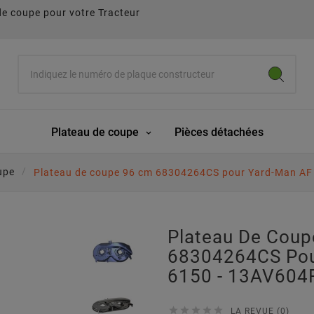
de coupe pour votre Tracteur
Plateau de coupe
Pièces détachées
upe
Plateau de coupe 96 cm 68304264CS pour Yard-Man AF
Plateau De Cou
68304264CS Pou
6150 - 13AV604





LA REVUE (0)