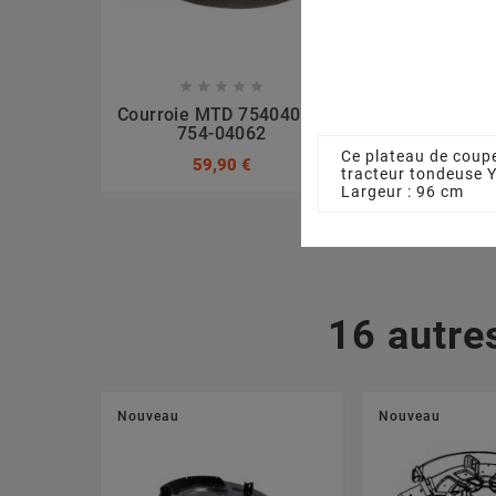








Courroie MTD 75404062,
Ecrou La
754-04062
7120417A, 
Ce plateau de coupe
59,90 €
3,17
tracteur tondeuse
Largeur : 96 cm
16 autre
Nouveau
Nouveau