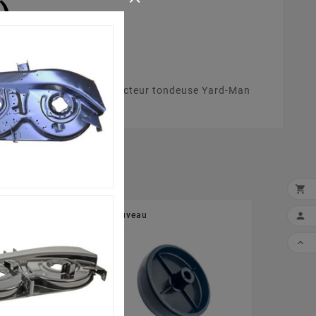
)
604F643 (2007) .Votre tracteur tondeuse Yard-Man


Nouveau
