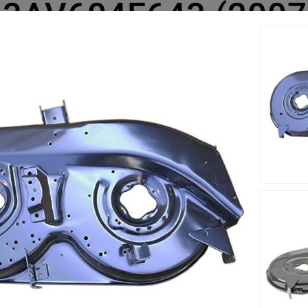
13AV604F643 (2007
cm s'adapte sur le tracteur tondeuse Yard-Man AF 6150 - 13AV
est fabriqué à partir d'un matériau solide et résistant.
Accessoires
Nouveau
Nouveau