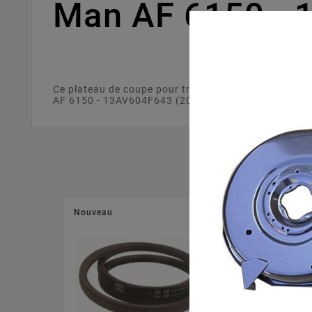
Man AF 6150 - 
Ce plateau de coupe pour tracteur tondeuse de 96 
AF 6150 - 13AV604F643 (2007) . Ce plateau de coupe 
Nouveau
Nouveau