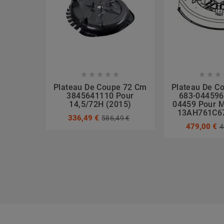








Plateau De Coupe 72 Cm
Plateau De C
3845641110 Pour
683-044596
14,5/72H (2015)
04459 Pour M
13AH761C67
336,49 €
586,49 €
479,00 €
4