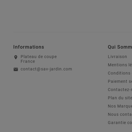
Informations
Qui Somm
Plateau de coupe
Livraison
location_on
France
Mentions l
contact@sav-jardin.com
email
Conditions 
Paiement s
Contactez-
Plan du sit
Nos Marqu
Nous conta
Garantie c