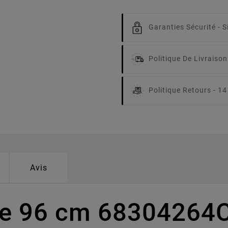
Garanties Sécurité -
S
Politique De Livraison
Politique Retours -
14
Avis
pe 96 cm 68304264C