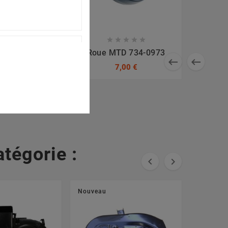









De Lame MTD
Roue MTD 734-0973


B, 61804474B
7,00 €
3,60 €
tégorie :


Nouveau
Nouveau