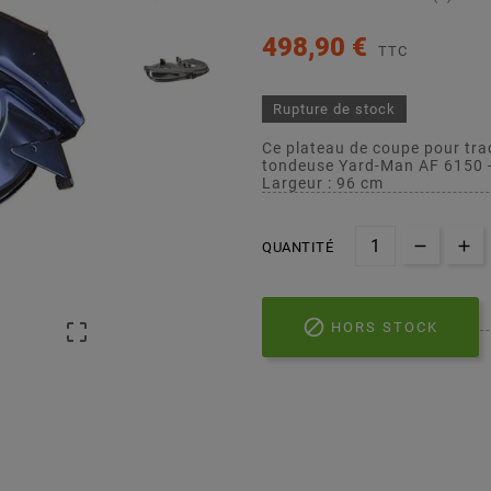
498,90 €
TTC
Rupture de stock
Ce plateau de coupe pour tra
tondeuse Yard-Man AF 6150 
Largeur : 96 cm
QUANTITÉ


HORS STOCK