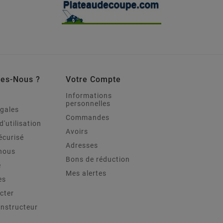
es-Nous ?
Votre Compte
Informations
personnelles
égales
Commandes
d'utilisation
Avoirs
écurisé
Adresses
nous
Bons de réduction
e
Mes alertes
es
cter
onstructeur