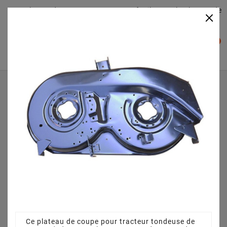
Plateaudecoupe.com : Trouver facilement le plateau de
×

coupe pour votre Tracteur Tondeuse
0

Accueil
Plateau de coupe
Plateau de coupe 96 cm 68304264CS pour Yard-Man AF
6150 - 13AV604F643 (2008)
Ce plateau de coupe pour tracteur tondeuse de