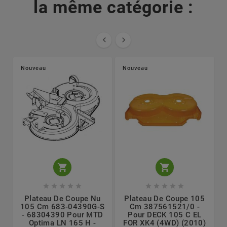
la même catégorie :


Nouveau
Nouveau












Plateau De Coupe Nu
Plateau De Coupe 105
105 Cm 683-04390G-S
Cm 387561521/0 -
- 68304390 Pour MTD
Pour DECK 105 C EL
Optima LN 165 H -
FOR XK4 (4WD) (2010)