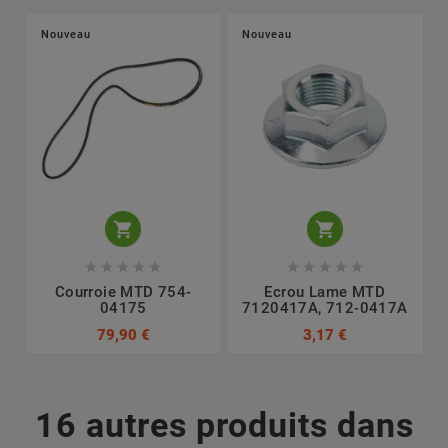
Nouveau
Nouveau












Courroie MTD 754-
Ecrou Lame MTD
04175
7120417A, 712-0417A
79,90 €
3,17 €
16 autres produits dans