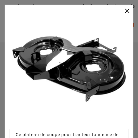
Plateaudecoupe.com : Trouver facilement le plateau de
×

coupe pour votre Tracteur Tondeuse
0

Accueil
Plateau de coupe
Plateau de coupe 92 cm 68304418 pour BL 15592 T
13AM768E683 (2011)
Ce plateau de coupe pour tracteur tondeuse de