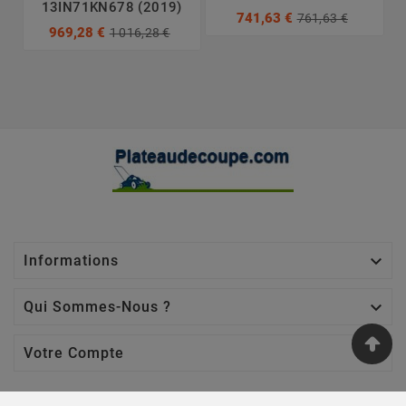
13IN71KN678 (2019)
741,63 €
761,63 €
969,28 €
1 016,28 €

Informations

Qui Sommes-Nous ?

Votre Compte
Nos Sites