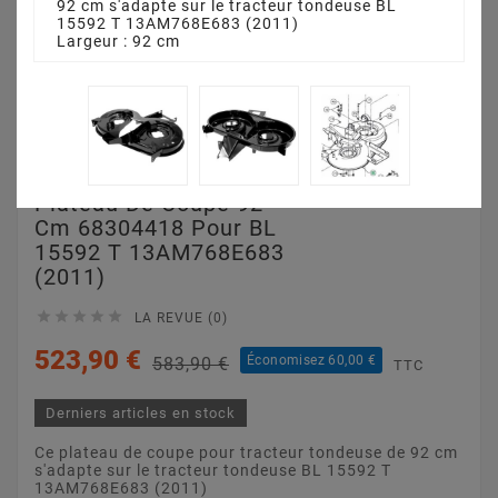
92 cm s'adapte sur le tracteur tondeuse BL
15592 T 13AM768E683 (2011)
Largeur : 92 cm
Plateau De Coupe 92
Cm 68304418 Pour BL
15592 T 13AM768E683
(2011)





LA REVUE (0)
523,90 €
Économisez 60,00 €
583,90 €
TTC
Derniers articles en stock
Ce plateau de coupe pour tracteur tondeuse de 92 cm
s'adapte sur le tracteur tondeuse BL 15592 T
13AM768E683 (2011)