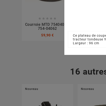








Courroie MTD 75404062,
Ecrou La
754-04062
7120417A, 
59,90 €
3,17
Ce plateau de coupe
tracteur tondeuse
Largeur : 96 cm
16 autre
Nouveau
Nouveau