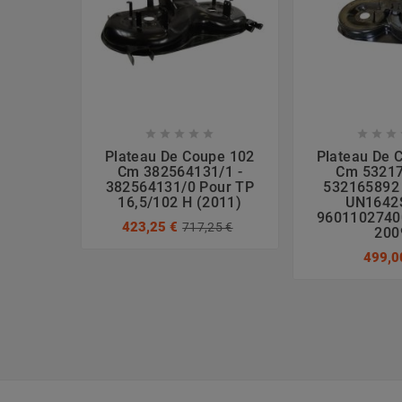








Plateau De Coupe 102
Plateau De 
Cm 382564131/1 -
Cm 53217
382564131/0 Pour TP
532165892
16,5/102 H (2011)
UN1642
9601102740
423,25 €
717,25 €
200
499,0