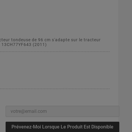
cteur tondeuse de 96 cm s'adapte sur le tracteur
- 13CH77YF643 (2011)
Prévenez-Moi Lorsque Le Produit Est Disponible