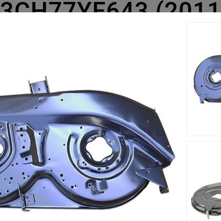
13CH77YF643 (2011
cm s'adapte sur le tracteur tondeuse Yard-Man TF 7130 - 13CH
est fabriqué à partir d'un matériau solide et résistant.
Accessoires
Nouveau
Nouveau