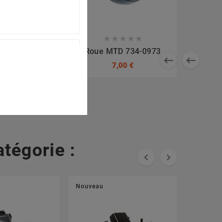









De Lame MTD
Roue MTD 734-0973


B, 61804474B
7,00 €
3,60 €
tégorie :


Nouveau
Nouveau