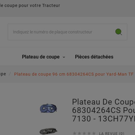
de coupe pour votre Tracteur
Plateau de coupe
Pièces détachées
upe
Plateau de coupe 96 cm 68304264CS pour Yard-Man TF
Plateau De Cou
68304264CS Pou
7130 - 13CH77Y





LA REVUE (0)