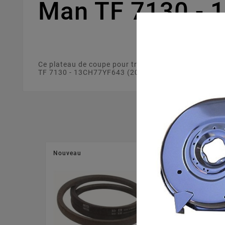
Man TF 7130 - 
Ce plateau de coupe pour tracteur tondeuse de 96 
TF 7130 - 13CH77YF643 (2011) . Ce plateau de coupe 
Nouveau
Nouveau