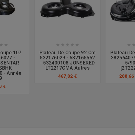








Coupe 107
Plateau De Coupe 92 Cm
Plateau D
6027 -
532176029 - 532165552
382564075
 SENTAR
- 532400108 JONSERED
5/90
SBHK
LT2217CMA Autres
[2T22
0 - Année
467,02 €
288,66
9
0 €