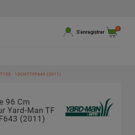
0
S'enregistrer
 7130 - 13CH77YF643 (2011)
pe 96 Cm
r Yard-Man TF
F643 (2011)