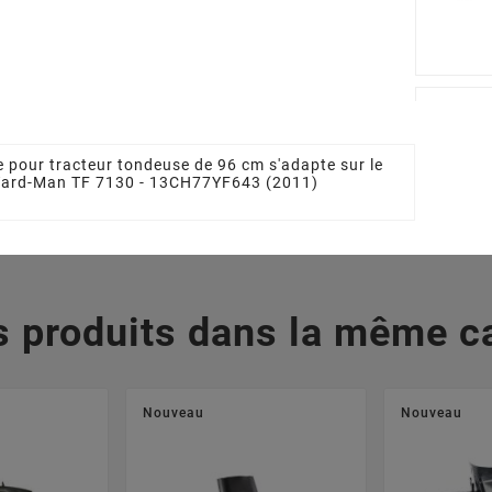








me MTD
Lame Soufflante MTD
Palier 
712-0417A
7420675 - 7420675637
61804474
 €
28,58 €
12
 pour tracteur tondeuse de 96 cm s'adapte sur le
 Yard-Man TF 7130 - 13CH77YF643 (2011)
s produits dans la même ca
Nouveau
Nouveau