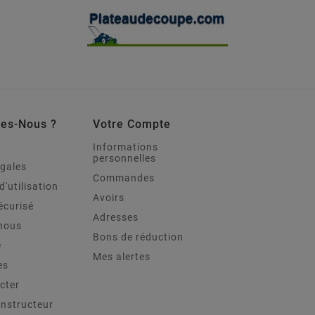
es-Nous ?
Votre Compte
Informations
personnelles
égales
Commandes
d'utilisation
Avoirs
écurisé
Adresses
nous
Bons de réduction
e
Mes alertes
es
cter
onstructeur