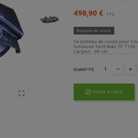
498,90 €
TTC
Rupture de stock
Ce plateau de coupe pour tra
tondeuse Yard-Man TF 7130 
Largeur : 96 cm
QUANTITÉ


HORS STOCK