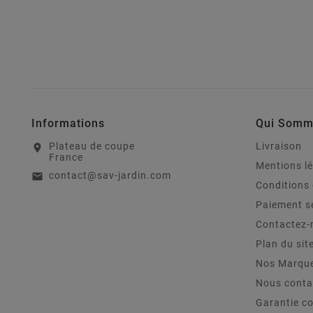
Informations
Qui Somm
Plateau de coupe
Livraison
location_on
France
Mentions l
contact@sav-jardin.com
email
Conditions 
Paiement s
Contactez-
Plan du sit
Nos Marqu
Nous conta
Garantie c