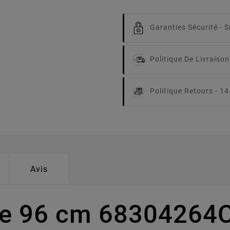
Garanties Sécurité -
S
Politique De Livraison
Politique Retours -
14
Avis
pe 96 cm 68304264C