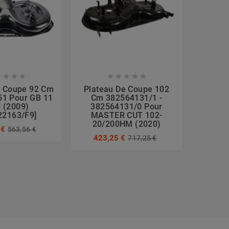









e Coupe 92 Cm
Plateau De Coupe 102
Platea
1 Pour GB 11
Cm 382564131/1 -
3
 (2009)
382564131/0 Pour
382
22163/F9]
MASTER CUT 102-
WHEE
20/200HM (2020)
 €
309
563,56 €
423,25 €
717,25 €