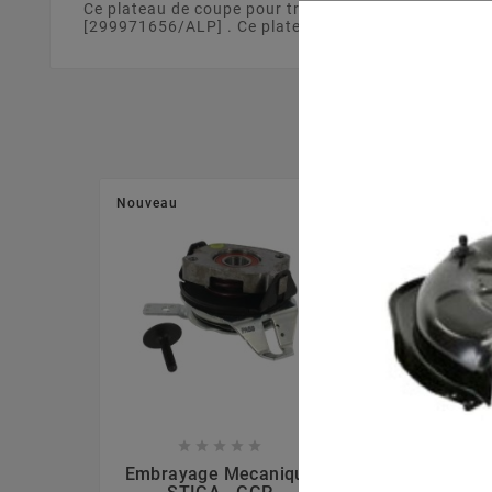
Ce plateau de coupe pour tracteur tondeuse de 63 c
[299971656/ALP] . Ce plateau de coupe est fabriqué à
Nouveau
Nouveau








Embrayage Mecanique
Lame Mulchi