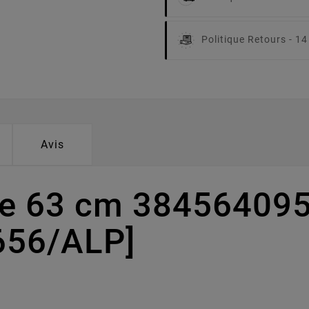
Politique Retours -
14
Avis
pe 63 cm 384564095
656/ALP]