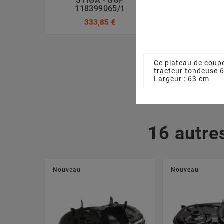
STIGA - GGP
GGP 1841
118399065/1
47,08
333,85 €
Ce plateau de coupe
tracteur tondeuse 
Largeur : 63 cm
16 autre
Nouveau
Nouveau