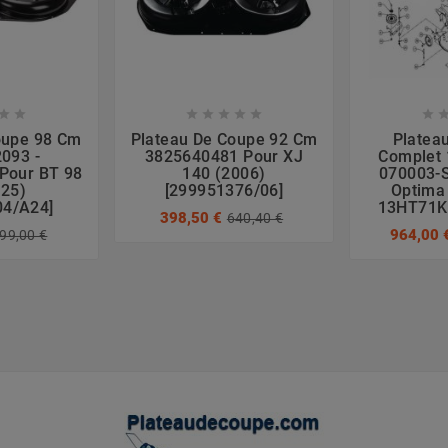








oupe 98 Cm
Plateau De Coupe 92 Cm
Platea
093 -
3825640481 Pour XJ
Complet 
Pour BT 98
140 (2006)
070003-S
025)
[299951376/06]
Optima 
04/A24]
13HT71K
398,50 €
640,40 €
964,00 
99,00 €