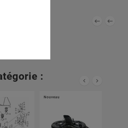


tégorie :


Nouveau
Nouveau