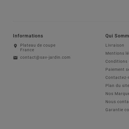
Informations
Qui Somm
Plateau de coupe
Livraison
location_on
France
Mentions l
contact@sav-jardin.com
email
Conditions 
Paiement s
Contactez-
Plan du sit
Nos Marqu
Nous conta
Garantie c