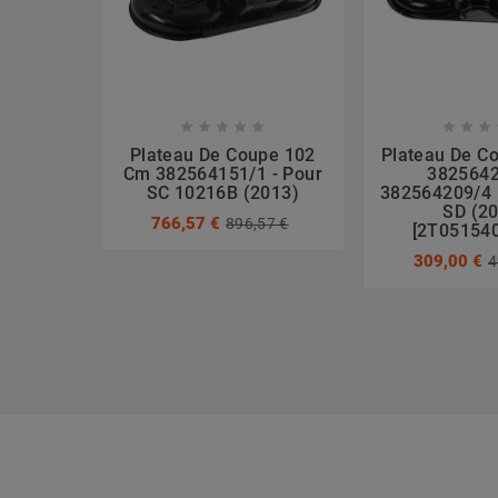








Plateau De Coupe 102
Plateau De C
Cm 382564151/1 - Pour
3825642
SC 10216B (2013)
382564209/4 
SD (2
766,57 €
896,57 €
[2T05154
309,00 €
4