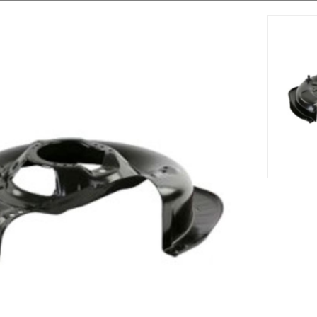
m s'adapte sur le tracteur tondeuse 63 Y (2008) [299971656/AL
 partir d'un matériau solide et résistant.
Accessoires
Nouveau







ng STIGA -
Support De Lame