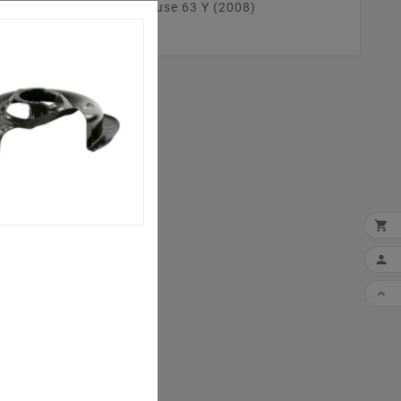
P] .Votre tracteur tondeuse 63 Y (2008)


