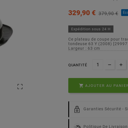
329,90 €
Éc
379,90 €
Expédition sous 24 H
Ce plateau de coupe pour tra
tondeuse 63 Y (2008) [2999
Largeur : 63 cm
QUANTITÉ


AJOUTER AU PANIE
Garanties Sécurité -
S
Politique De Livraison