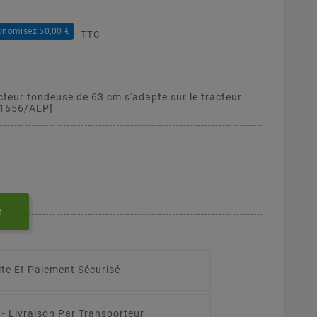
onomisez 50,00 €
TTC
cteur tondeuse de 63 cm s'adapte sur le tracteur
71656/ALP]
R
ite Et Paiement Sécurisé
 -
Livraison Par Transporteur