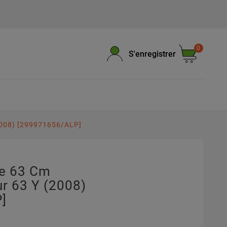
0
S'enregistrer
2008) [299971656/ALP]
pe 63 Cm
r 63 Y (2008)
]