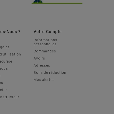
es-Nous ?
Votre Compte
Informations
personnelles
égales
Commandes
d'utilisation
Avoirs
écurisé
Adresses
nous
Bons de réduction
e
Mes alertes
es
cter
onstructeur