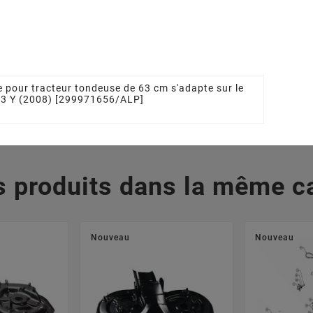
09504/0
Tracteur Tondeuse
STIGA - GGP
 €
1136101201, 1136-1012-
01, 27787045/1,
277870451,
327787045/1
5,05 €
 pour tracteur tondeuse de 63 cm s'adapte sur le
63 Y (2008) [299971656/ALP]
s produits dans la même ca
Nouveau
Nouveau