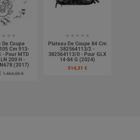









u De Coupe
Plateau De Coupe 84 Cm
Platea
105 Cm 913-
382564113/2 -
683-0
 - Pour MTD
382564113/0 - Pour GLX
04459 
LN 200 H -
14-84 G (2024)
- 13A
N678 (2017)
514,31 €
479
€
1 464,00 €