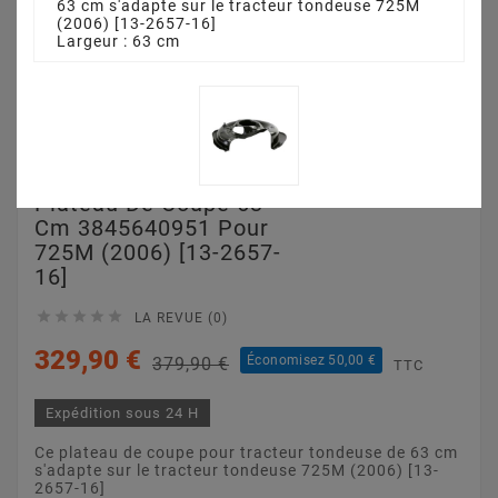
63 cm s'adapte sur le tracteur tondeuse 725M
(2006) [13-2657-16]
Largeur : 63 cm
Plateau De Coupe 63
Cm 3845640951 Pour
725M (2006) [13-2657-
16]





LA REVUE (0)
329,90 €
Économisez 50,00 €
379,90 €
TTC
Expédition sous 24 H
Ce plateau de coupe pour tracteur tondeuse de 63 cm
s'adapte sur le tracteur tondeuse 725M (2006) [13-
2657-16]