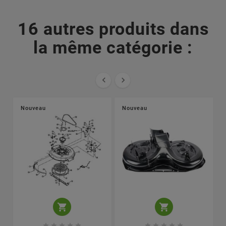
16 autres produits dans
la même catégorie :


Nouveau
Nouveau











