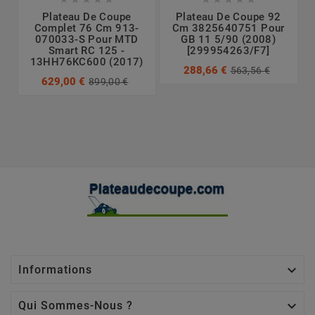
Plateau De Coupe
Plateau De Coupe 92
Complet 76 Cm 913-
Cm 3825640751 Pour
070033-S Pour MTD
GB 11 5/90 (2008)
3
Smart RC 125 -
[299954263/F7]
13HH76KC600 (2017)
288,66 €
563,56 €
629,00 €
899,00 €

Informations

Qui Sommes-Nous ?