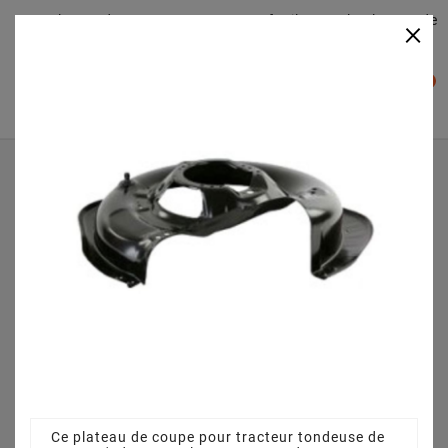
Plateaudecoupe.com : Trouver facilement le plateau de
×

coupe pour votre Tracteur Tondeuse
0

Accueil
Plateau de coupe
Plateau de coupe 63 cm 3845640951 pour 725M (2006)
[13-2657-16]
Ce plateau de coupe pour tracteur tondeuse de