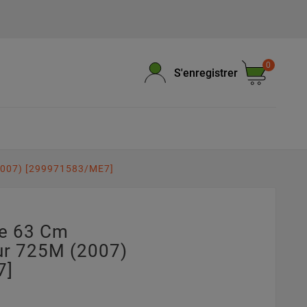
0
S'enregistrer
2007) [299971583/ME7]
pe 63 Cm
r 725M (2007)
7]