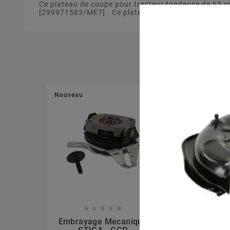
Ce plateau de coupe pour tracteur tondeuse de 63 
[299971583/ME7] . Ce plateau de coupe est fabriqué à
Nouveau
Nouveau








Embrayage Mecanique
Lame Mulchi