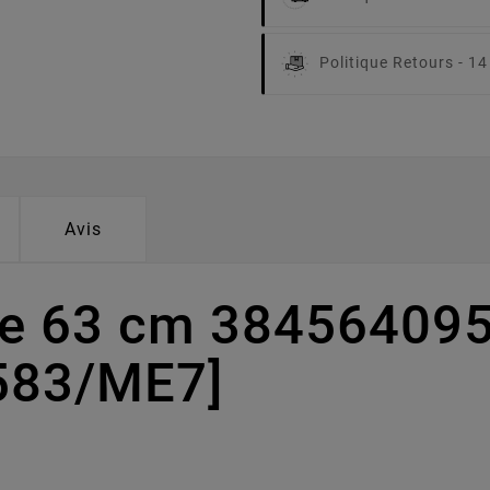
Politique Retours -
14
Avis
pe 63 cm 38456409
1583/ME7]