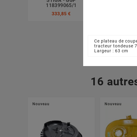
STIGA - GGP
GGP 1841
118399065/1
47,08
333,85 €
Ce plateau de coupe
tracteur tondeuse
Largeur : 63 cm
16 autre
Nouveau
Nouveau