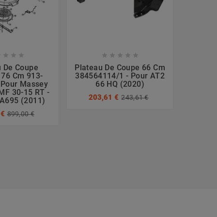









u De Coupe
Plateau De Coupe 66 Cm
Platea
 76 Cm 913-
384564114/1 - Pour AT2
3
 Pour Massey
66 HQ (2020)
382
MF 30-15 RT -
TOR
203,61 €
243,61 €
A695 (2011)
[2T
 €
899,00 €
309