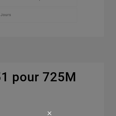
 Jours
51 pour 725M
×