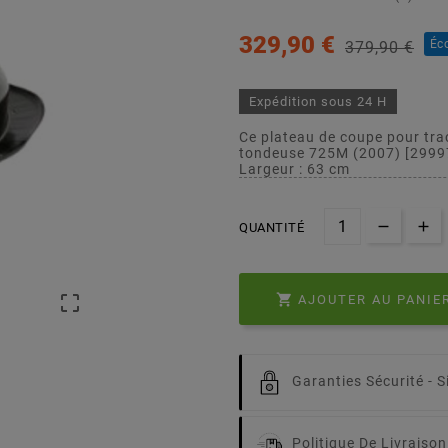
329,90 €
Éc
379,90 €
Expédition sous 24 H
Ce plateau de coupe pour tra
tondeuse 725M (2007) [299
Largeur : 63 cm
QUANTITÉ


AJOUTER AU PANIE
Garanties Sécurité -
S
Politique De Livraison