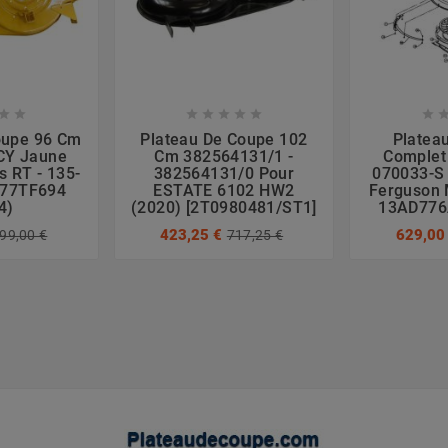








oupe 96 Cm
Plateau De Coupe 102
Platea
CY Jaune
Cm 382564131/1 -
Complet
s RT - 135-
382564131/0 Pour
070033-S
H77TF694
ESTATE 6102 HW2
Ferguson 
4)
(2020) [2T0980481/ST1]
13AD776
423,25 €
629,00
99,00 €
717,25 €