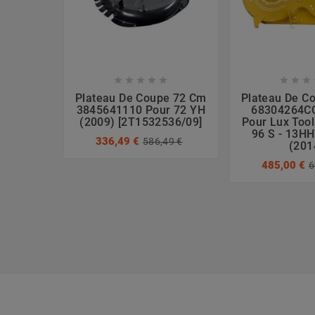








Plateau De Coupe 72 Cm
Plateau De C
3845641110 Pour 72 YH
68304264C
(2009) [2T1532536/09]
Pour Lux Tool
96 S - 13H
336,49 €
586,49 €
(201
485,00 €
6