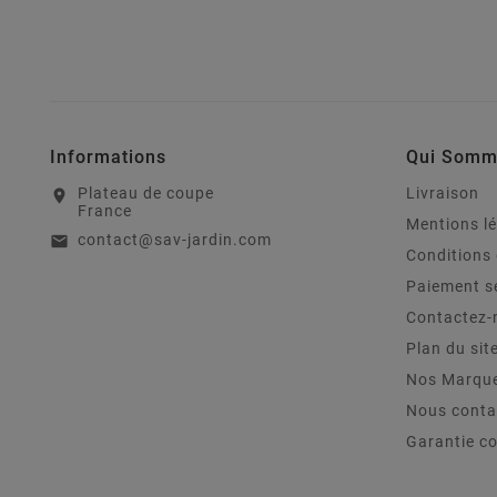
Informations
Qui Somm
Plateau de coupe
Livraison
location_on
France
Mentions l
contact@sav-jardin.com
email
Conditions 
Paiement s
Contactez-
Plan du sit
Nos Marqu
Nous conta
Garantie c