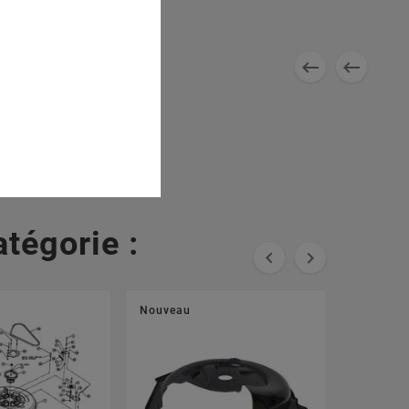


tégorie :


Nouveau
Nouveau