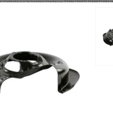
cm s'adapte sur le tracteur tondeuse 725M (2007) [299971583/
 partir d'un matériau solide et résistant.
Accessoires
Nouveau







ng STIGA -
Support De Lame