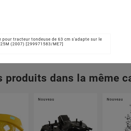
09504/0
Tracteur Tondeuse
STIGA - GGP
 €
1136101201, 1136-1012-
01, 27787045/1,
277870451,
327787045/1
5,05 €
 pour tracteur tondeuse de 63 cm s'adapte sur le
 725M (2007) [299971583/ME7]
s produits dans la même ca
Nouveau
Nouveau