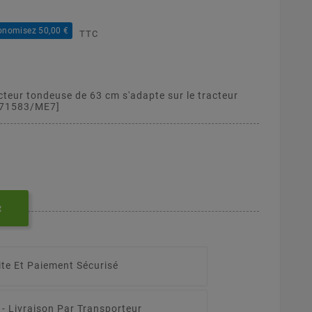
onomisez 50,00 €
TTC
cteur tondeuse de 63 cm s'adapte sur le tracteur
971583/ME7]
R
ite Et Paiement Sécurisé
 -
Livraison Par Transporteur