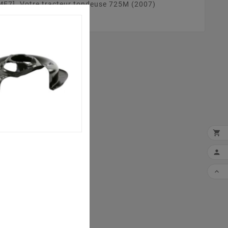
ME7] .Votre tracteur tondeuse 725M (2007)


