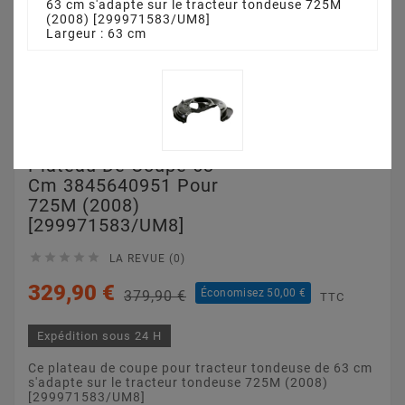
63 cm s'adapte sur le tracteur tondeuse 725M
(2008) [299971583/UM8]
Largeur : 63 cm
Plateau De Coupe 63
Cm 3845640951 Pour
725M (2008)
[299971583/UM8]





LA REVUE (0)
329,90 €
Économisez 50,00 €
379,90 €
TTC
Expédition sous 24 H
Ce plateau de coupe pour tracteur tondeuse de 63 cm
s'adapte sur le tracteur tondeuse 725M (2008)
[299971583/UM8]