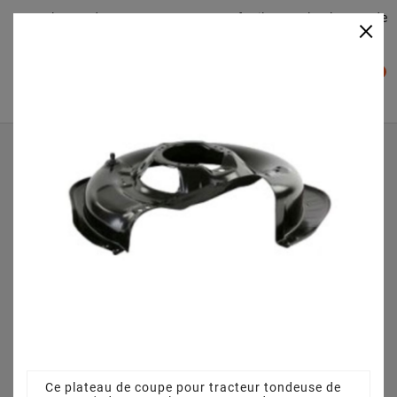
Plateaudecoupe.com : Trouver facilement le plateau de
×

coupe pour votre Tracteur Tondeuse
0

Accueil
Plateau de coupe
Plateau de coupe 63 cm 3845640951 pour 725M (2008)
[299971583/UM8]
Ce plateau de coupe pour tracteur tondeuse de