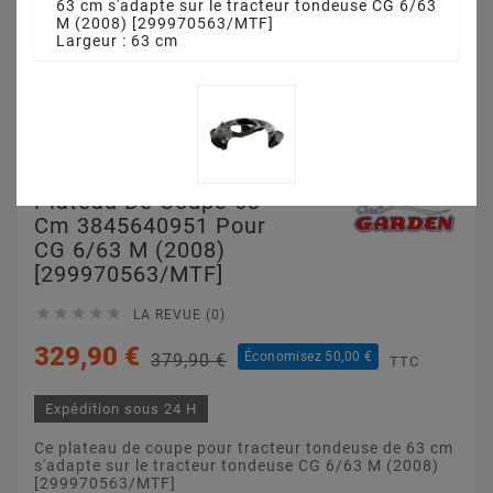
63 cm s'adapte sur le tracteur tondeuse CG 6/63
M (2008) [299970563/MTF]
Largeur : 63 cm
Plateau De Coupe 63
Cm 3845640951 Pour
CG 6/63 M (2008)
[299970563/MTF]





LA REVUE (0)
329,90 €
Économisez 50,00 €
379,90 €
TTC
Expédition sous 24 H
Ce plateau de coupe pour tracteur tondeuse de 63 cm
s'adapte sur le tracteur tondeuse CG 6/63 M (2008)
[299970563/MTF]