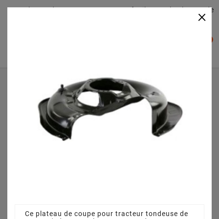
Plateaudecoupe.com : Trouver facilement le plateau de
×

coupe pour votre Tracteur Tondeuse
0

Accueil
Plateau de coupe
Plateau de coupe 63 cm 3845640951 pour CG 6/63 M
(2008) [299970563/MTF]
Ce plateau de coupe pour tracteur tondeuse de