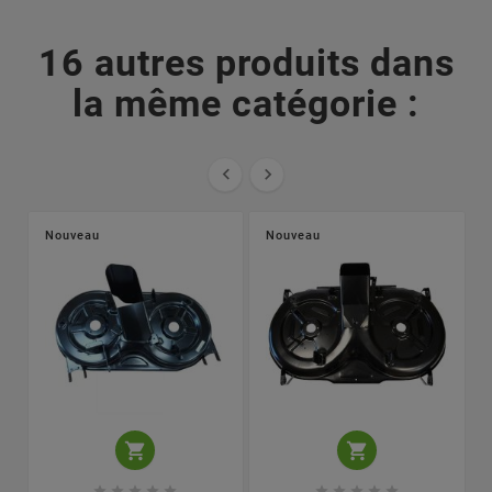
16 autres produits dans
la même catégorie :


Nouveau
Nouveau











