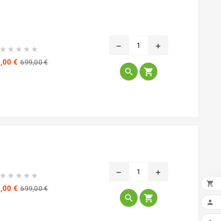
remove
add





Prix
Prix
,00 €
699,00 €
de


base
remove
add






Prix
Prix
,00 €
699,00 €
de



base