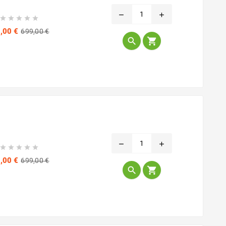
remove
add





Prix
Prix
,00 €
699,00 €
de


base
remove
add





Prix
Prix
,00 €
699,00 €
de


base