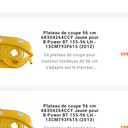
tondeuse B Power BT 155-96
LH - 13CM793F615 (2011)
Largeur : 96 cm Couleur :
Jaune
Plateau de coupe 96 cm
68304264CCY Jaune pour
B Power BT 155-96 LH -
13CM793F615 (2012)
599
Ce plateau de coupe pour
tracteur tondeuse de 96 cm
s'adapte sur le tracteur
tondeuse B Power BT 155-96
LH - 13CM793F615 (2012)
Largeur : 96 cm Couleur :
Jaune
Plateau de coupe 96 cm
68304264CCY Jaune pour
B Power BT 155-96 LH -
13CM793F615 (2013)
599
Ce plateau de coupe pour