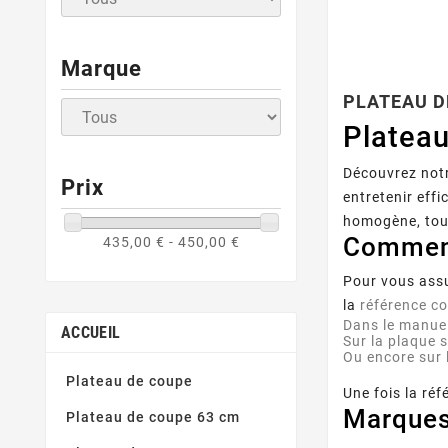
Marque
PLATEAU D
Plateau
Découvrez notr
Prix
entretenir eff
homogène, tout
Comment
435,00 € - 450,00 €
Pour vous assu
la
référence c
Dans le
manuel
ACCUEIL
Sur la plaque s
Ou encore sur 
Plateau de coupe
Une fois la réf
Marques
Plateau de coupe 63 cm