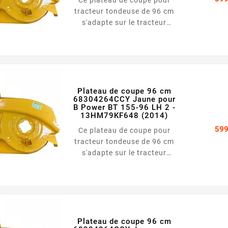
tracteur tondeuse de 96 cm
s'adapte sur le tracteur
tondeuse B Power BT 155-96
LH - 13CM793F615 (2013)
Largeur : 96 cm Couleur :
Jaune
Plateau de coupe 96 cm
68304264CCY Jaune pour
B Power BT 155-96 LH 2 -
13HM79KF648 (2014)
599
Ce plateau de coupe pour
tracteur tondeuse de 96 cm
s'adapte sur le tracteur
tondeuse B Power BT 155-96
LH 2 - 13HM79KF648 (2014)
Largeur : 96 cm Couleur :
Jaune
Plateau de coupe 96 cm