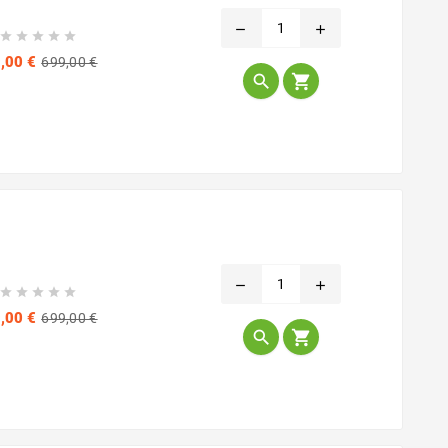
remove
add





Prix
Prix
,00 €
699,00 €
de


base
remove
add





Prix
Prix
,00 €
699,00 €
de


base