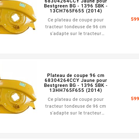
68304264CCY Jaune pour
Bestgreen BG - 1396 SBK -
13CH765F655 (2014)
599
Ce plateau de coupe pour
tracteur tondeuse de 96 cm
s'adapte sur le tracteur
tondeuse Bestgreen BG -
1396 SBK - 13CH765F655
(2014) Largeur : 96 cm
Couleur : Jaune
Plateau de coupe 96 cm
68304264CCY Jaune pour
Bestgreen BG - 1396 SBK -
13HH765F655 (2014)
599
Ce plateau de coupe pour
tracteur tondeuse de 96 cm
s'adapte sur le tracteur
tondeuse Bestgreen BG -
1396 SBK - 13HH765F655
(2014) Largeur : 96 cm