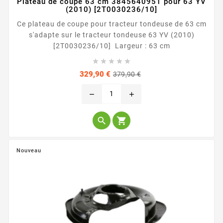
Plateau de coupe 63 cm 3845640951 pour 63 YV
(2010) [2T0030236/10]
Ce plateau de coupe pour tracteur tondeuse de 63 cm
s'adapte sur le tracteur tondeuse 63 YV (2010)
[2T0030236/10] Largeur : 63 cm





Prix
Prix
329,90 €
379,90 €
de
base
remove
add


Nouveau