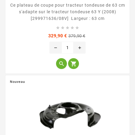
Ce plateau de coupe pour tracteur tondeuse de 63 cm
s'adapte sur le tracteur tondeuse 63 Y (2008)
[299971636/08V] Largeur : 63 cm





Prix
Prix
329,90 €
379,90 €
de
base
remove
add


Nouveau