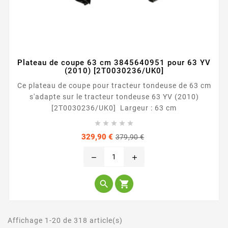
Plateau de coupe 63 cm 3845640951 pour 63 YV
(2010) [2T0030236/UK0]
Ce plateau de coupe pour tracteur tondeuse de 63 cm
s'adapte sur le tracteur tondeuse 63 YV (2010)
[2T0030236/UK0] Largeur : 63 cm





Prix
Prix
329,90 €
379,90 €
de
base
remove
add


Affichage 1-20 de 318 article(s)