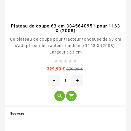
Plateau de coupe 63 cm 3845640951 pour 1163
X (2008)
Ce plateau de coupe pour tracteur tondeuse de 63 cm
s'adapte sur le tracteur tondeuse 1163 X (2008)
Largeur : 63 cm





Prix
Prix
329,90 €
379,90 €
de
base
remove
add


Nouveau