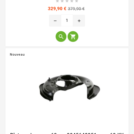





Prix
Prix
329,90 €
379,90 €
de
base
remove
add


Nouveau