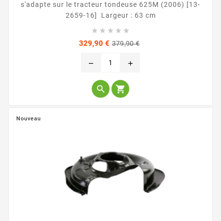
s'adapte sur le tracteur tondeuse 625M (2006) [13-
2659-16] Largeur : 63 cm





Prix
Prix
329,90 €
379,90 €
de
base
remove
add


Nouveau