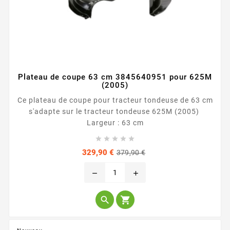
Plateau de coupe 63 cm 3845640951 pour 625M
(2005)
Ce plateau de coupe pour tracteur tondeuse de 63 cm
s'adapte sur le tracteur tondeuse 625M (2005)
Largeur : 63 cm





Prix
Prix
329,90 €
379,90 €
de
base
remove
add

