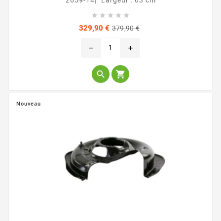
2659-14] Largeur : 63 cm





Prix
Prix
329,90 €
379,90 €
de
base
remove
add


Nouveau