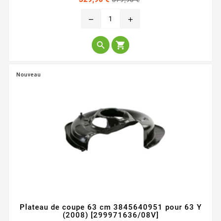
de
base
remove
add


Nouveau
Plateau de coupe 63 cm 3845640951 pour 63 Y
(2008) [299971636/08V]