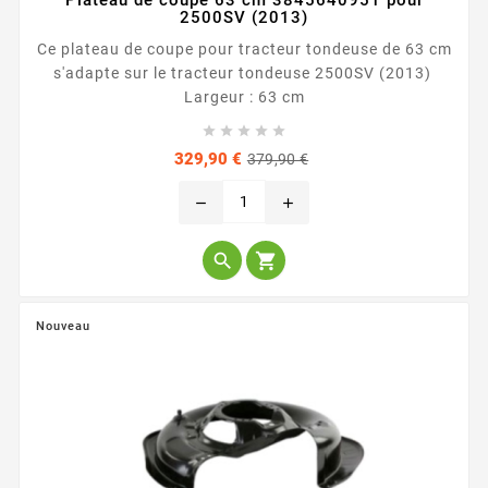
Plateau de coupe 63 cm 3845640951 pour
2500SV (2013)
Ce plateau de coupe pour tracteur tondeuse de 63 cm
s'adapte sur le tracteur tondeuse 2500SV (2013)
Largeur : 63 cm





Prix
Prix
329,90 €
379,90 €
de
base
remove
add


Nouveau