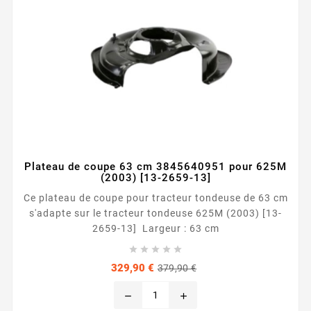
Plateau de coupe 63 cm 3845640951 pour 625M
(2003) [13-2659-13]
Ce plateau de coupe pour tracteur tondeuse de 63 cm
s'adapte sur le tracteur tondeuse 625M (2003) [13-
2659-13] Largeur : 63 cm





Prix
Prix
329,90 €
379,90 €
de
base
remove
add