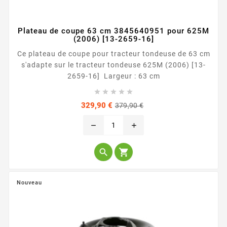
Plateau de coupe 63 cm 3845640951 pour 625M
(2006) [13-2659-16]
Ce plateau de coupe pour tracteur tondeuse de 63 cm
s'adapte sur le tracteur tondeuse 625M (2006) [13-
2659-16] Largeur : 63 cm





Prix
Prix
329,90 €
379,90 €
de
base
remove
add


Nouveau