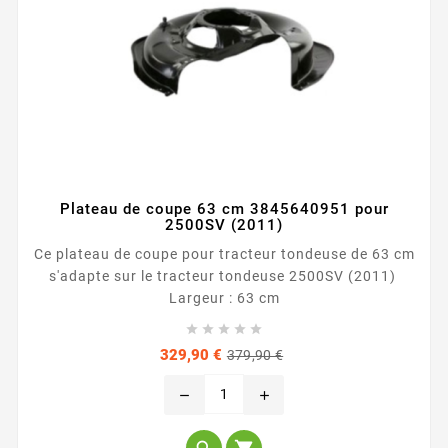
Plateau de coupe 63 cm 3845640951 pour
2500SV (2011)
Ce plateau de coupe pour tracteur tondeuse de 63 cm
s'adapte sur le tracteur tondeuse 2500SV (2011)
Largeur : 63 cm





Prix
Prix
329,90 €
379,90 €
de
base
remove
add