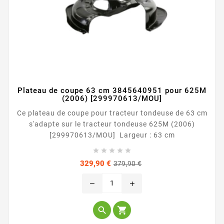
Plateau de coupe 63 cm 3845640951 pour 625M
(2006) [299970613/MOU]
Ce plateau de coupe pour tracteur tondeuse de 63 cm
s'adapte sur le tracteur tondeuse 625M (2006)
[299970613/MOU] Largeur : 63 cm





Prix
Prix
329,90 €
379,90 €
de
base
remove
add

