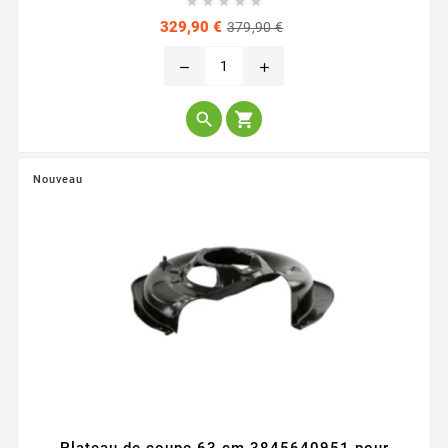





Prix
Prix
329,90 €
379,90 €
de
base
remove
add


Nouveau