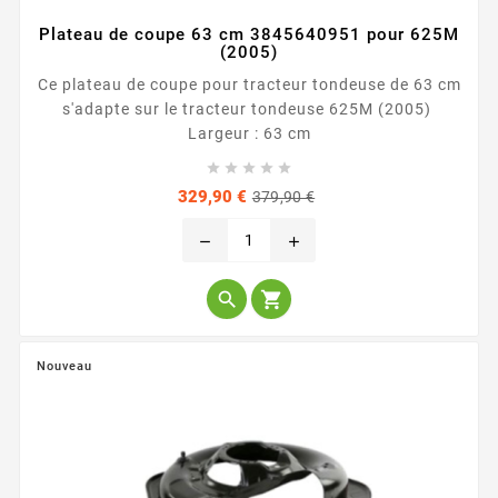
Plateau de coupe 63 cm 3845640951 pour 625M
(2005)
Ce plateau de coupe pour tracteur tondeuse de 63 cm
s'adapte sur le tracteur tondeuse 625M (2005)
Largeur : 63 cm





Prix
Prix
329,90 €
379,90 €
de
base
remove
add


Nouveau