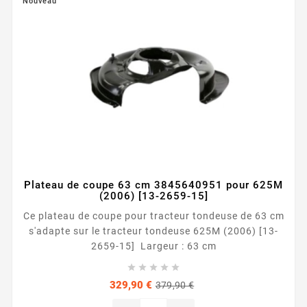
Nouveau
Plateau de coupe 63 cm 3845640951 pour 625M
(2006) [13-2659-15]
Ce plateau de coupe pour tracteur tondeuse de 63 cm
s'adapte sur le tracteur tondeuse 625M (2006) [13-
2659-15] Largeur : 63 cm





Prix
Prix
329,90 €
379,90 €
de
base