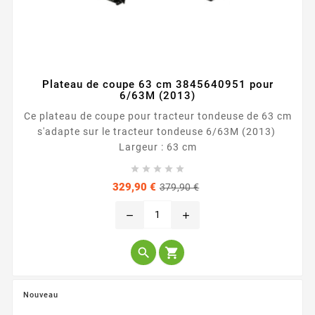
Plateau de coupe 63 cm 3845640951 pour
6/63M (2013)
Ce plateau de coupe pour tracteur tondeuse de 63 cm
s'adapte sur le tracteur tondeuse 6/63M (2013)
Largeur : 63 cm





Prix
Prix
329,90 €
379,90 €
de
base
remove
add


Nouveau