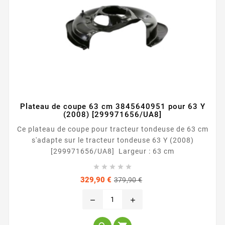
Plateau de coupe 63 cm 3845640951 pour 63 Y
(2008) [299971656/UA8]
Ce plateau de coupe pour tracteur tondeuse de 63 cm
s'adapte sur le tracteur tondeuse 63 Y (2008)
[299971656/UA8] Largeur : 63 cm





Prix
Prix
329,90 €
379,90 €
de
base
remove
add