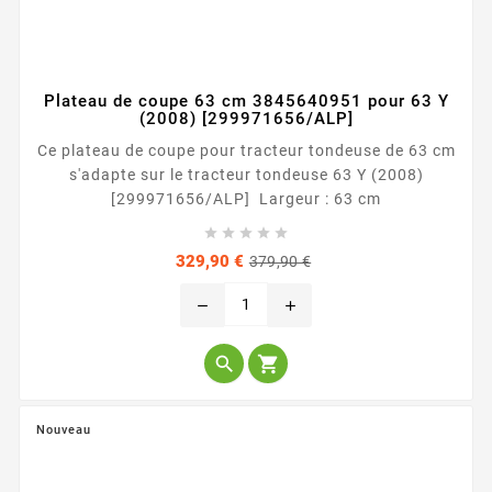
Plateau de coupe 63 cm 3845640951 pour 63 Y
(2008) [299971656/ALP]
Ce plateau de coupe pour tracteur tondeuse de 63 cm
s'adapte sur le tracteur tondeuse 63 Y (2008)
[299971656/ALP] Largeur : 63 cm





Prix
Prix
329,90 €
379,90 €
de
base
remove
add


Nouveau