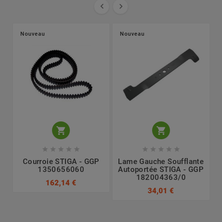


Nouveau
Nouveau












Courroie STIGA - GGP
Lame Gauche Soufflante
1350656060
Autoportée STIGA - GGP
182004363/0
162,14 €
34,01 €