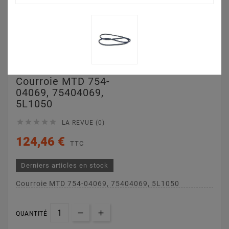
Courroie MTD 754-
04069, 75404069,
5L1050





LA REVUE (0)
124,46 €
TTC
Derniers articles en stock
Courroie MTD 754-04069, 75404069, 5L1050
QUANTITÉ