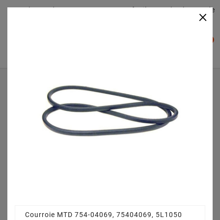
Plateaudecoupe.com : Trouver facilement le plateau de
×

coupe pour votre Tracteur Tondeuse
0

Accueil
Pièces détachées
Courroie MTD 754-04069, 75404069, 5L1050
Courroie MTD 754-04069, 75404069, 5L1050