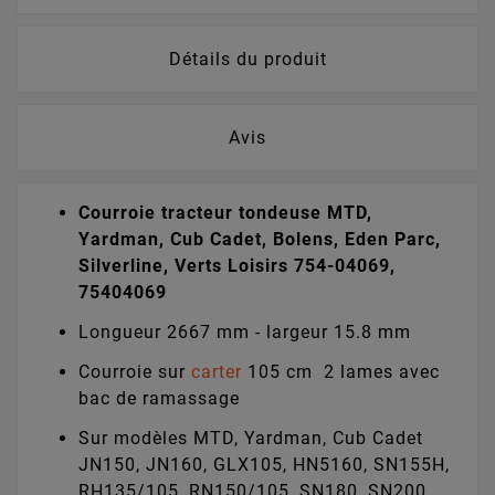
Détails du produit
Avis
Courroie tracteur tondeuse MTD,
Yardman, Cub Cadet, Bolens, Eden Parc,
Silverline, Verts Loisirs 754-04069,
75404069
Longueur 2667 mm - largeur 15.8 mm
Courroie sur
carter
105 cm 2 lames avec
bac de ramassage
Sur modèles MTD, Yardman, Cub Cadet
JN150, JN160, GLX105, HN5160, SN155H,
RH135/105, RN150/105, SN180, SN200,