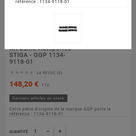
référence : 1134-9118-01
Kit Lame Autoportée
STIGA - GGP 1134-
9118-01





LA REVUE (0)
148,20 €
TTC
Derniers articles en stock
Cette pièce d'origine de la marque GGP porte la
référence : 1134-9118-01
QUANTITÉ