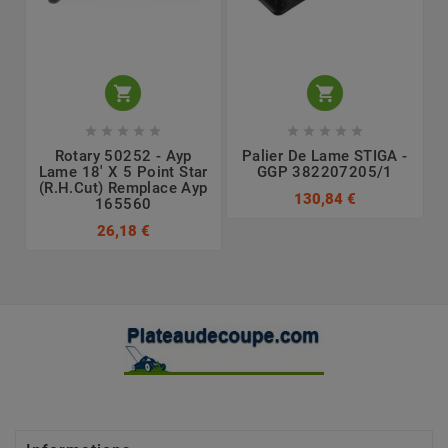












Rotary 50252 - Ayp
Palier De Lame STIGA -
Lame 18' X 5 Point Star
GGP 382207205/1
(r.h.cut) Remplace Ayp
130,84 €
165560
26,18 €