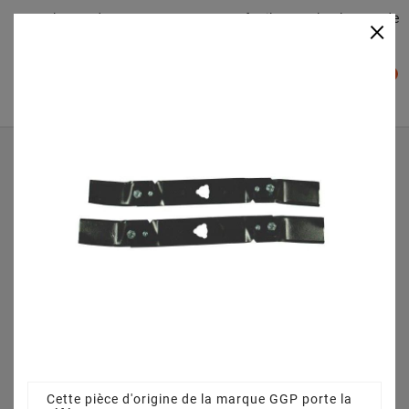
Plateaudecoupe.com : Trouver facilement le plateau de
×

coupe pour votre Tracteur Tondeuse
0

Accueil
Pièces détachées
Kit lame autoportée STIGA - GGP 1134-9118-01
Cette pièce d'origine de la marque GGP porte la