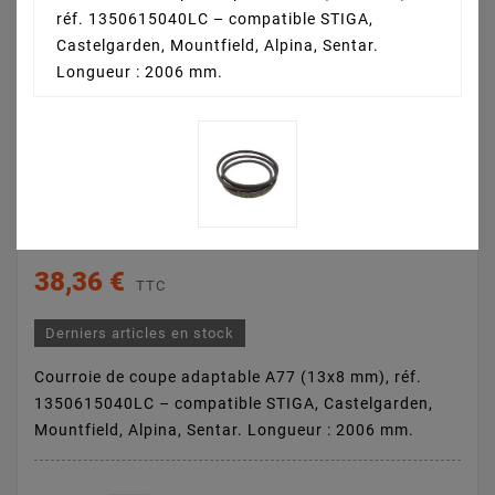
réf. 1350615040LC – compatible STIGA,
Castelgarden, Mountfield, Alpina, Sentar.
Longueur : 2006 mm.
Courroie STIGA - GGP
1350615040LC





LA REVUE (0)
38,36 €
TTC
Derniers articles en stock
Courroie de coupe adaptable A77 (13x8 mm), réf.
1350615040LC – compatible STIGA, Castelgarden,
Mountfield, Alpina, Sentar. Longueur : 2006 mm.