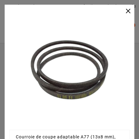
Plateaudecoupe.com : Trouver facilement le plateau de
×

coupe pour votre Tracteur Tondeuse
0

Accueil
Pièces détachées
Courroie STIGA - GGP 1350615040LC
Courroie de coupe adaptable A77 (13x8 mm),