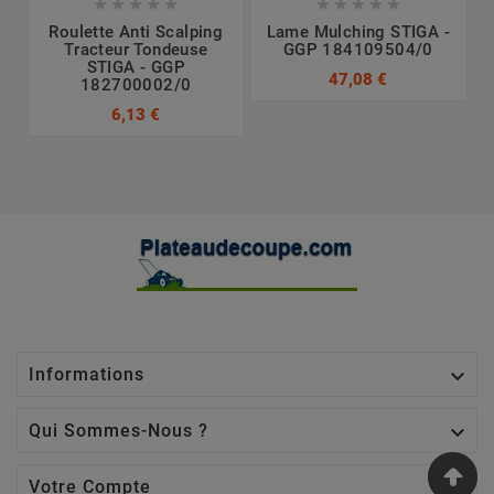










Roulette Anti Scalping
Lame Mulching STIGA -
L
Tracteur Tondeuse
GGP 184109504/0
STIGA - GGP
47,08 €
182700002/0
6,13 €

Informations

Qui Sommes-Nous ?

Votre Compte