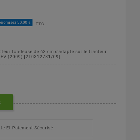
onomisez 50,00 €
TTC
cteur tondeuse de 63 cm s'adapte sur le tracteur
EV (2009) [2T0312781/09]
R
ite Et Paiement Sécurisé