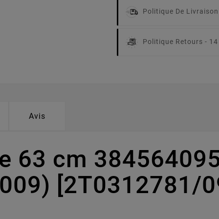
Politique De Livraison
Politique Retours -
14
Avis
pe 63 cm 38456409
009) [2T0312781/0