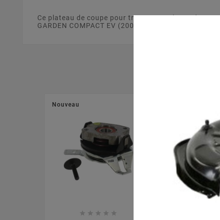
Ce plateau de coupe pour tracteur tondeuse de 63 
GARDEN COMPACT EV (2009) [2T0312781/09] . Ce plate
Nouveau
Nouveau







