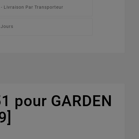
 -
Livraison Par Transporteur
 Jours
51 pour GARDEN
9]