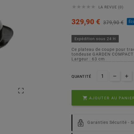





LA REVUE (0)
329,90 €
Éc
379,90 €
Expédition sous 24 H
Ce plateau de coupe pour tra
tondeuse GARDEN COMPACT 
Largeur : 63 cm
QUANTITÉ


AJOUTER AU PANIE
Garanties Sécurité -
S