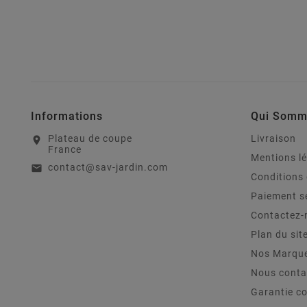
Informations
Qui Somm
Plateau de coupe
Livraison
location_on
France
Mentions l
contact@sav-jardin.com
email
Conditions 
Paiement s
Contactez-
Plan du sit
Nos Marqu
Nous conta
Garantie c