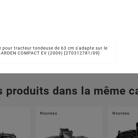
ng STIGA -
Support De Lame
09504/0
Tracteur Tondeuse
STIGA - GGP
 €
1136101201, 1136-1012-
01, 27787045/1,
277870451,
327787045/1
5,05 €
 pour tracteur tondeuse de 63 cm s'adapte sur le
 GARDEN COMPACT EV (2009) [2T0312781/09]
s produits dans la même ca
Nouveau
Nouveau