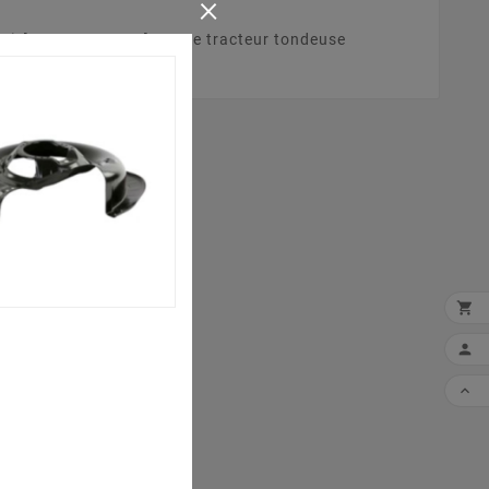
×
9) [2T0312781/09] .Votre tracteur tondeuse
sistant.


