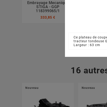
Embrayage Mecanique
Lame Mulchi
STIGA - GGP
GGP 1841
118399065/1
47,08
333,85 €
Ce plateau de coupe
tracteur tondeuse
Largeur : 63 cm
16 autre
Nouveau
Nouveau