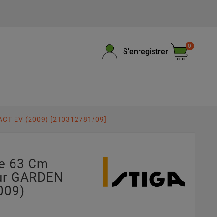
0
S'enregistrer
CT EV (2009) [2T0312781/09]
pe 63 Cm
ur GARDEN
009)