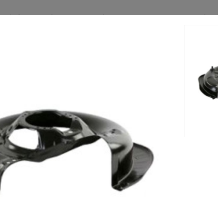
cm s'adapte sur le tracteur tondeuse GARDEN COMPACT EV (200
au de coupe est fabriqué à partir d'un matériau solide et ré
Accessoires
Nouveau






