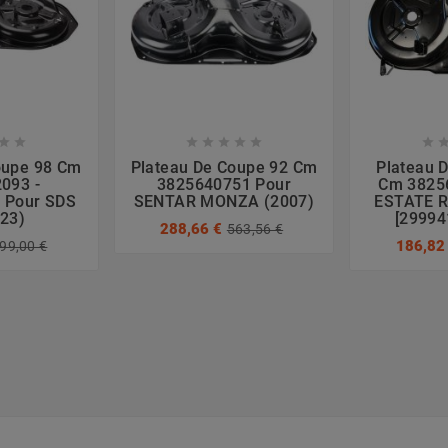








oupe 98 Cm
Plateau De Coupe 92 Cm
Plateau 
093 -
3825640751 Pour
Cm 3825
 Pour SDS
SENTAR MONZA (2007)
ESTATE R
023)
[29994
288,66 €
563,56 €
186,82
99,00 €