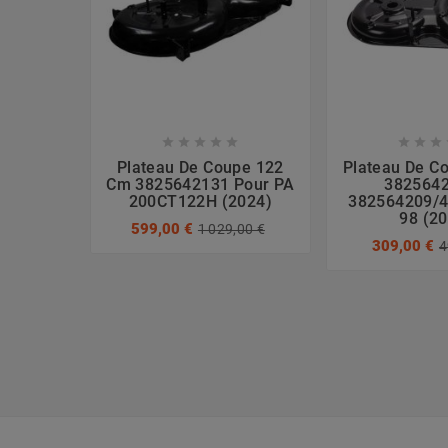








Plateau De Coupe 122
Plateau De C
Cm 3825642131 Pour PA
3825642
200CT122H (2024)
382564209/4
98 (2
599,00 €
1 029,00 €
309,00 €
4