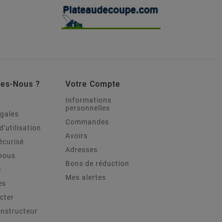
es-Nous ?
Votre Compte
Informations
personnelles
égales
Commandes
d'utilisation
Avoirs
écurisé
Adresses
nous
Bons de réduction
e
Mes alertes
es
cter
onstructeur