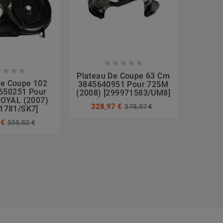









Plateau De Coupe 63 Cm
De Coupe 102
Platea
3845640951 Pour 725M
650251 Pour
8
(2008) [299971583/UM8]
OYAL (2007)
382564
328,97 €
378,97 €
1781/SK7]
98 
 €
555,82 €