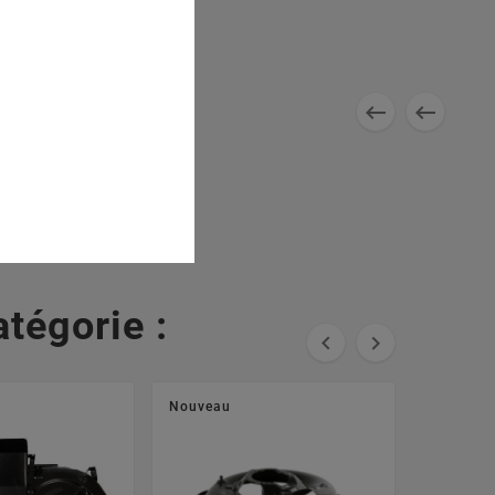


tégorie :


Nouveau
Nouveau