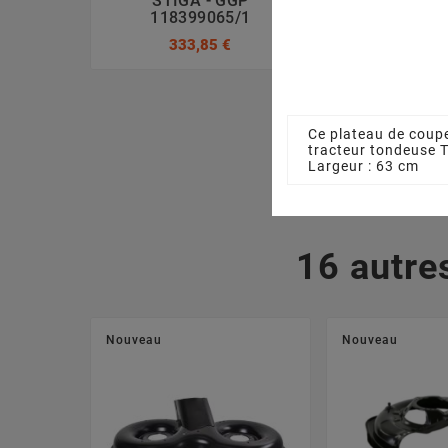
STIGA - GGP
GGP 1841
118399065/1
47,08
333,85 €
Ce plateau de coupe
tracteur tondeuse
Largeur : 63 cm
16 autre
Nouveau
Nouveau