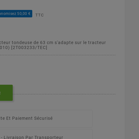
onomisez 50,00 €
TTC
cteur tondeuse de 63 cm s'adapte sur le tracteur
2010) [2T003233/TEC]
R
ite Et Paiement Sécurisé
 -
Livraison Par Transporteur