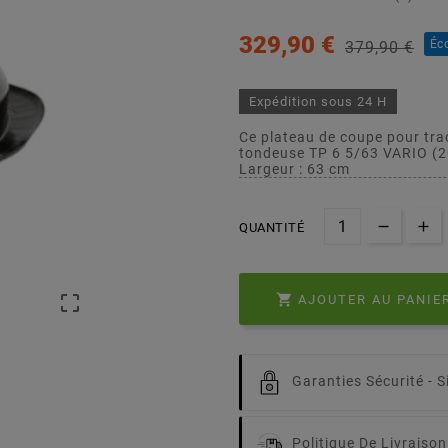
329,90 €
Éc
379,90 €
Expédition sous 24 H
Ce plateau de coupe pour tra
tondeuse TP 6 5/63 VARIO (
Largeur : 63 cm
QUANTITÉ


AJOUTER AU PANIE
Garanties Sécurité -
S
Politique De Livraison