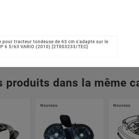
09504/0
Tracteur Tondeuse
STIGA - GGP
 €
1136101201, 1136-1012-
01, 27787045/1,
277870451,
327787045/1
5,05 €
 pour tracteur tondeuse de 63 cm s'adapte sur le
 TP 6 5/63 VARIO (2010) [2T003233/TEC]
s produits dans la même ca
Nouveau
Nouveau