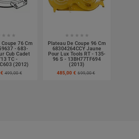









e Coupe 76 Cm
Plateau De Coupe 96 Cm
Plate
9637 - 683-
68304264CCY Jaune
Cm 683
ur Cub Cadet
Pour Lux Tools RT - 135-
Pr
13 TC -
96 S - 13BH77TF694
13BP5
C603 (2012)
(2013)
649
 €
485,00 €
499,00 €
699,00 €