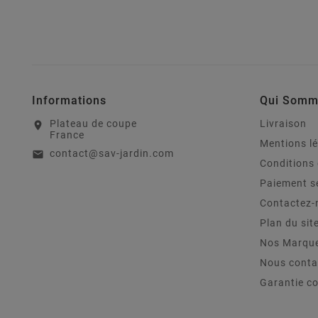
Informations
Qui Somm
Plateau de coupe
Livraison
location_on
France
Mentions l
contact@sav-jardin.com
email
Conditions 
Paiement s
Contactez-
Plan du sit
Nos Marqu
Nous conta
Garantie c