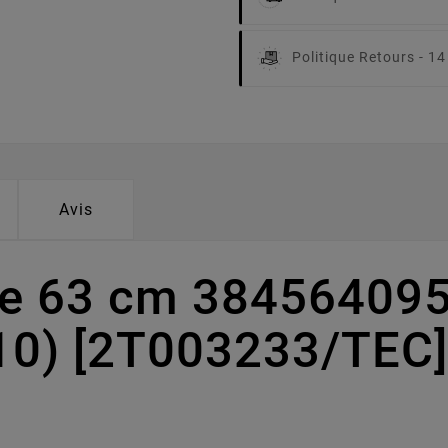
Politique Retours -
14
Avis
pe 63 cm 384564095
10) [2T003233/TEC