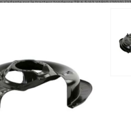
m s'adapte sur le tracteur tondeuse TP 6 5/63 VARIO (2010) [
st fabriqué à partir d'un matériau solide et résistant.
Accessoires
Nouveau







ng STIGA -
Support De Lame