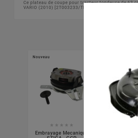
Ce plateau de coupe pour tracteur tondeuse de 63 c
VARIO (2010) [2T003233/TEC] . Ce plateau de coupe e
Nouveau
Nouveau








Embrayage Mecanique
Lame Mulchi