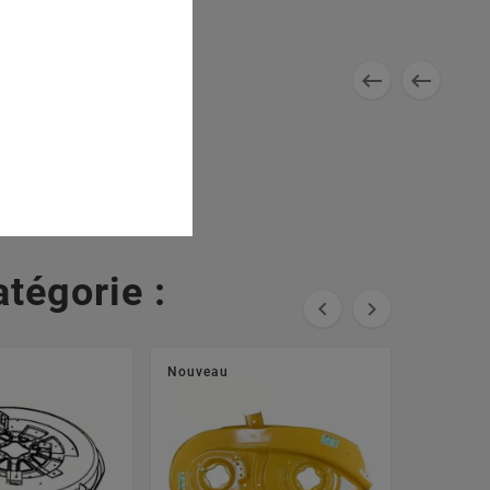


tégorie :


Nouveau
Nouveau