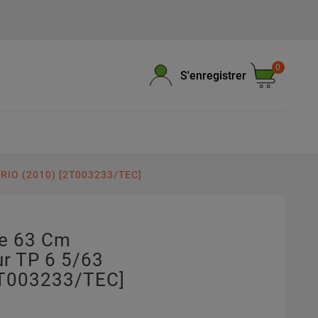
0
S'enregistrer
ARIO (2010) [2T003233/TEC]
pe 63 Cm
r TP 6 5/63
2T003233/TEC]