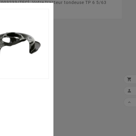
2T003233/TEC] .Votre tracteur tondeuse TP 6 5/63


