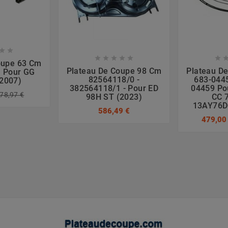








oupe 63 Cm
Plateau De Coupe 98 Cm
Plateau D
 Pour GG
82564118/0 -
683-0445
(2007)
382564118/1 - Pour ED
04459 Po
78,97 €
98H ST (2023)
CC 7
13AY76D
586,49 €
479,00