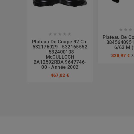








Plateau De C
Plateau De Coupe 92 Cm
3845640951
532176029 - 532165552
6/63 M 
- 532400108
328,97 €
3
McCULLOCH
BA12592RBA 9647746-
00 - Année 2002
467,02 €