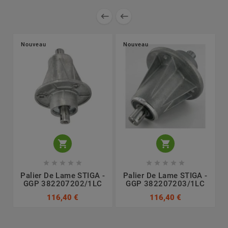


Nouveau
Nouveau












Palier De Lame STIGA -
Palier De Lame STIGA -
GGP 382207202/1LC
GGP 382207203/1LC
116,40 €
116,40 €