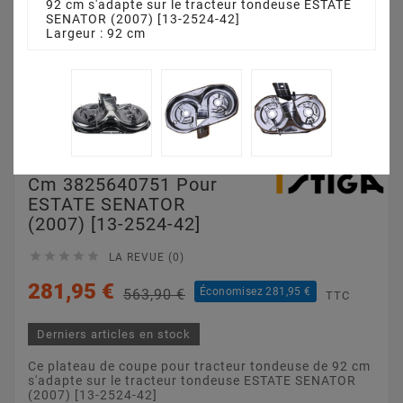
92 cm s'adapte sur le tracteur tondeuse ESTATE
SENATOR (2007) [13-2524-42]
Largeur : 92 cm
Plateau De Coupe 92
Cm 3825640751 Pour
ESTATE SENATOR
(2007) [13-2524-42]





LA REVUE (0)
281,95 €
Économisez 281,95 €
563,90 €
TTC
Derniers articles en stock
Ce plateau de coupe pour tracteur tondeuse de 92 cm
s'adapte sur le tracteur tondeuse ESTATE SENATOR
(2007) [13-2524-42]