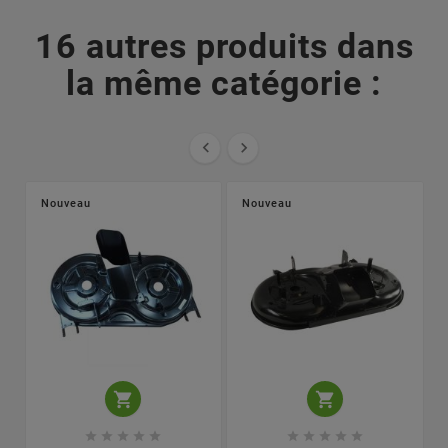
16 autres produits dans
la même catégorie :


Nouveau
Nouveau











