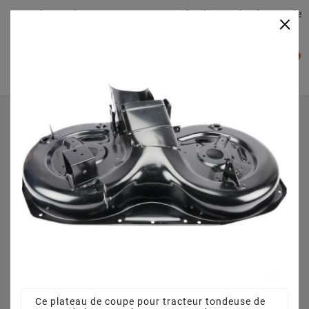
Plateaudecoupe.com : Trouver facilement le plateau de
×

coupe pour votre Tracteur Tondeuse
0

Accueil
Plateau de coupe
Plateau de coupe 92 cm 3825640751 pour ESTATE
SENATOR (2007) [13-2524-42]
Ce plateau de coupe pour tracteur tondeuse de